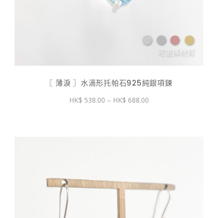
〖 薄淚 〗水滴形托帕石925純銀項鍊
價
538.00
–
688.00
格
範
圍：
$ 538.00
到
$ 688.00