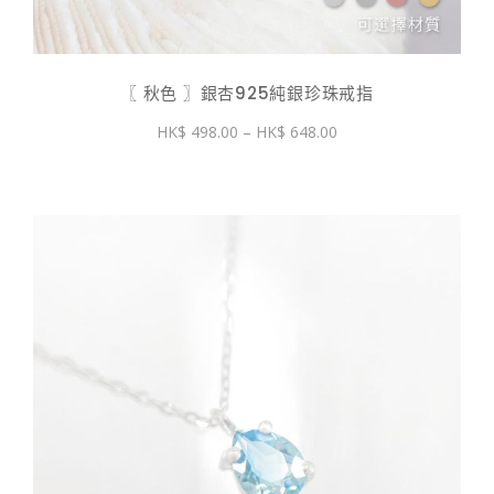
〖 秋色 〗銀杏925純銀珍珠戒指
價
498.00
–
648.00
格
範
圍：
$ 498.00
到
$ 648.00