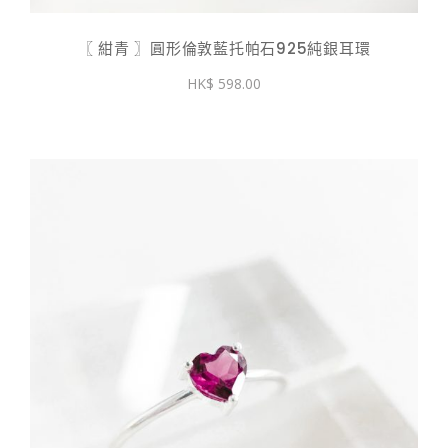
〖 紺青 〗圓形倫敦藍托帕石925純銀耳環
598.00