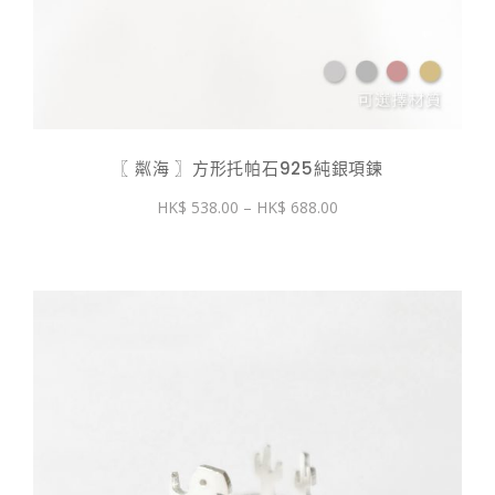
〖 粼海 〗方形托帕石925純銀項鍊
價
538.00
–
688.00
格
範
圍：
$ 538.00
到
$ 688.00