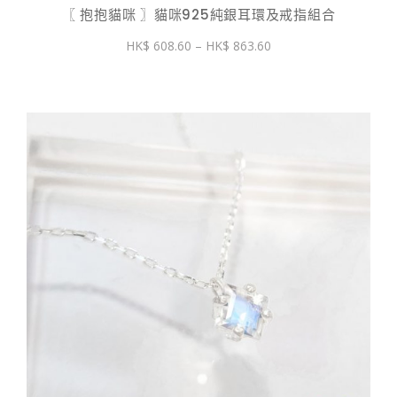
〖 抱抱貓咪 〗貓咪925純銀耳環及戒指組合
價
608.60
–
863.60
格
範
圍：
$ 608.60
到
$ 863.60