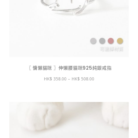
〖 慵懶貓咪 〗伸懶腰貓咪925純銀戒指
價
358.00
–
508.00
格
範
圍：
$ 358.00
到
$ 508.00