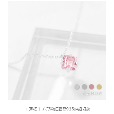
$ 598.00
〖 薄桜 〗方形粉紅碧璽925純銀項鍊