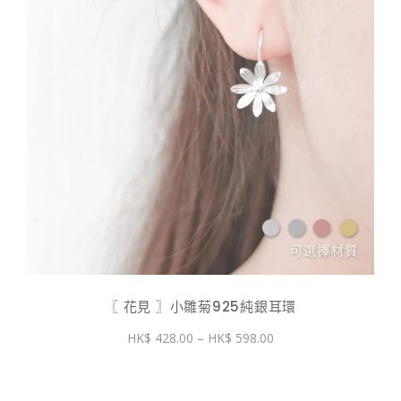
〖 花見 〗小雛菊925純銀耳環
價
428.00
–
598.00
格
範
圍：
$ 428.00
到