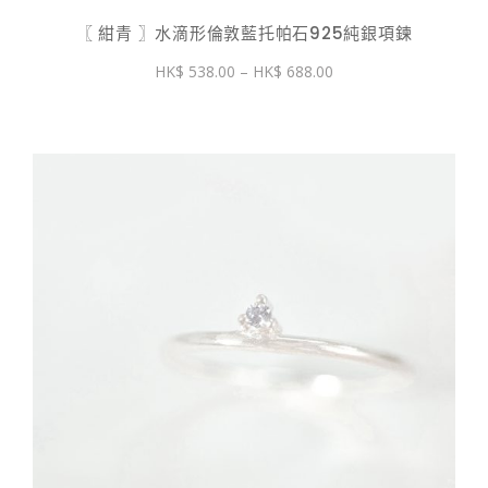
〖 紺青 〗水滴形倫敦藍托帕石925純銀項鍊
價
538.00
–
688.00
格
範
圍：
$ 538.00
到
$ 688.00