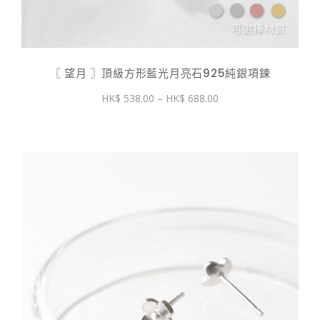
〖 望月 〗頂級方形藍光月亮石925純銀項鍊
價
538.00
–
688.00
格
範
圍：
$ 538.00
到
$ 688.00