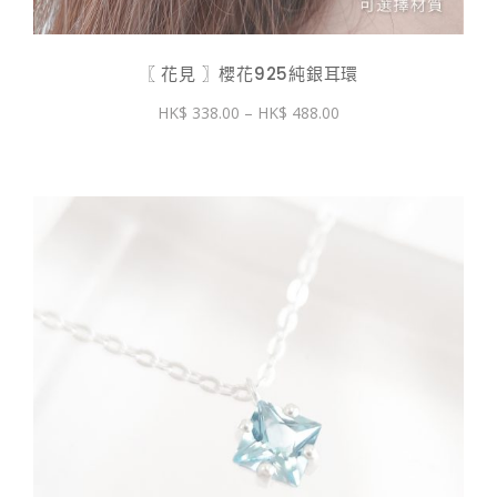
〖 花見 〗櫻花925純銀耳環
價
338.00
–
488.00
格
範
圍：
$ 338.00
到
$ 488.00