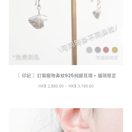
〖 印記 〗訂製寵物鼻紋925純銀耳環 • 貓咪限定
價
2,880.00
–
3,180.00
格
範
圍：
$ 2,880.00
到
$ 3,180.00