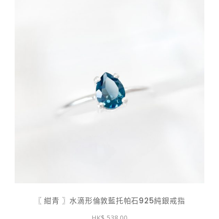
〖 紺青 〗水滴形倫敦藍托帕石925純銀戒指
538.00