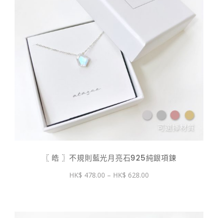
〖 皓 〗不規則藍光月亮石925純銀項鍊
價
478.00
–
628.00
格
範
圍：
$ 478.00
到
$ 628.00