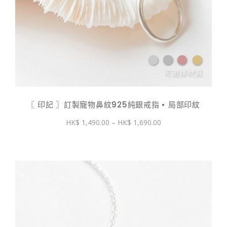
〖 印記 〗訂製寵物鼻紋925純銀戒指 • 局部印紋
價
1,490.00
–
1,690.00
格
範
圍：
$ 1,490.00
到
$ 1,690.00