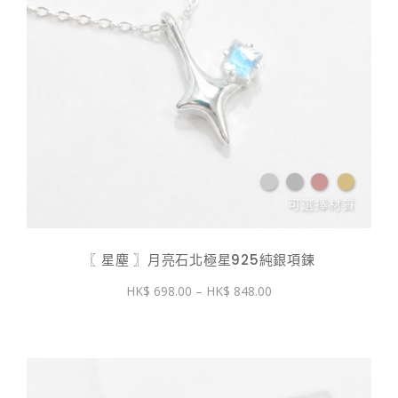
〖 星塵 〗月亮石北極星925純銀項鍊
價
698.00
–
848.00
格
範
圍：
$ 698.00
到
$ 848.00