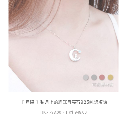
〖 月隅 〗弦月上的貓咪月亮石925純銀項鍊
價
798.00
–
948.00
格
範
圍：