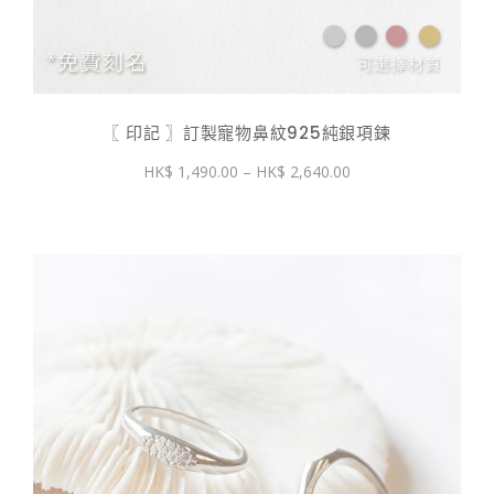
〖 印記 〗訂製寵物鼻紋925純銀項鍊
價
1,490.00
–
2,640.00
格
範
圍：
$ 1,490.00
到
$ 2,640.00