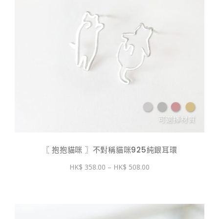
〖 抱抱貓咪 〗不對稱貓咪925純銀耳環
價
358.00
–
508.00
格
範
圍：
$ 358.00
到
$ 508.00