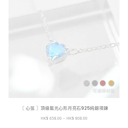
〖 心弦 〗頂級藍光心形月亮石925純銀項鍊
價
658.00
–
808.00
格
範