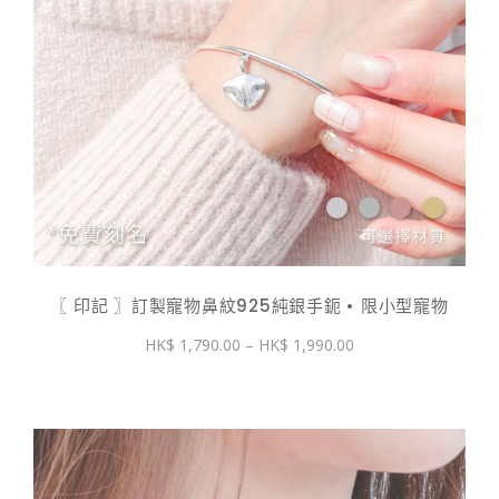
〖 印記 〗訂製寵物鼻紋925純銀手鈪 • 限小型寵物
價
1,790.00
–
1,990.00
格
範
圍：
$ 1,790.00
到
$ 1,990.00