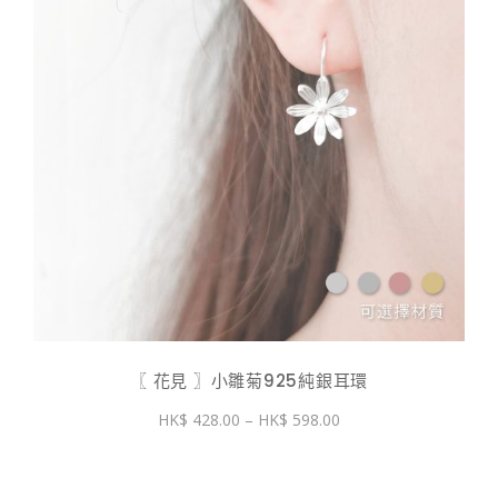
〖 花見 〗小雛菊925純銀耳環
價
428.00
–
598.00
格
範
圍：
$ 428.00
到