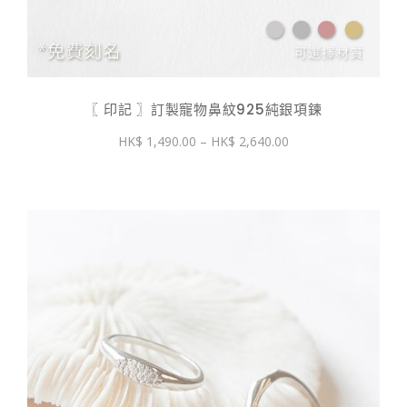
〖 印記 〗訂製寵物鼻紋925純銀項鍊
價
1,490.00
–
2,640.00
格
範
圍：
$ 1,490.00
到
$ 2,640.00