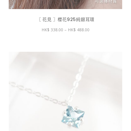
〖 花見 〗櫻花925純銀耳環
價
338.00
–
488.00
格
範
圍：
$ 338.00
到
$ 488.00