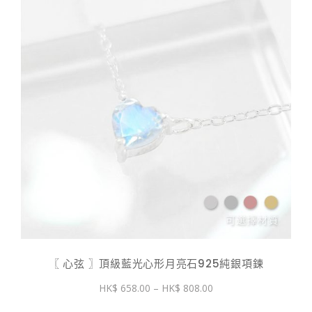
〖 心弦 〗頂級藍光心形月亮石925純銀項鍊
價
658.00
–
808.00
格
範