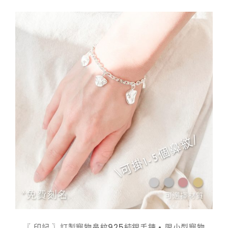
$ 798.00
到
$ 948.00
〖 印記 〗訂製寵物鼻紋925純銀手鍊 • 限小型寵物