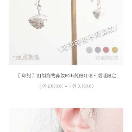
〖 印記 〗訂製寵物鼻紋925純銀耳環 • 貓咪限定
價
2,880.00
–
3,180.00
格
範
圍：
$ 2,880.00
到
$ 3,180.00