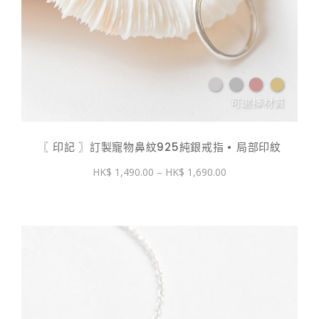
〖 印記 〗訂製寵物鼻紋925純銀戒指 • 局部印紋
價
1,490.00
–
1,690.00
格
範
圍：
$ 1,490.00
到
$ 1,690.00