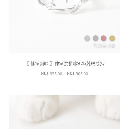
〖 慵懶貓咪 〗伸懶腰貓咪925純銀戒指
價
358.00
–
508.00
格
範
圍：
$ 358.00
到
$ 508.00