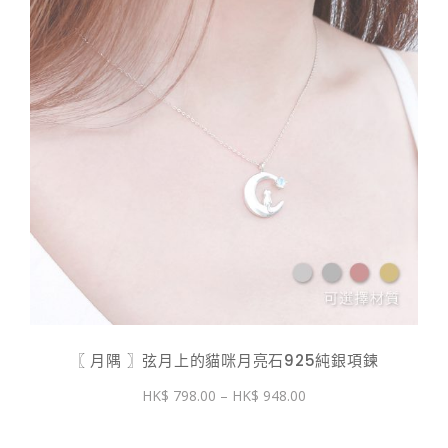
〖 月隅 〗弦月上的貓咪月亮石925純銀項鍊
價
798.00
–
948.00
格
範
圍：