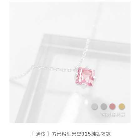
$ 598.00
〖 薄桜 〗方形粉紅碧璽925純銀項鍊