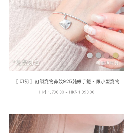
〖 印記 〗訂製寵物鼻紋925純銀手鈪 • 限小型寵物
價
1,790.00
–
1,990.00
格
範
圍：
$ 1,790.00
到
$ 1,990.00