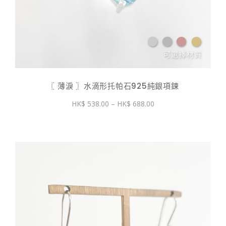
〖 薄淚 〗水滴形托帕石925純銀項鍊
價
538.00
–
688.00
格
範
圍：
$ 538.00
到
$ 688.00