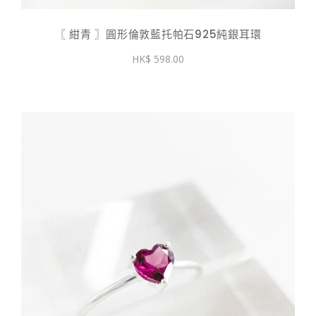
〖 紺青 〗圓形倫敦藍托帕石925純銀耳環
598.00