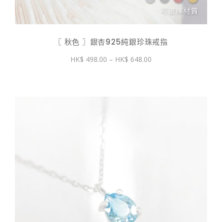
〖 秋色 〗銀杏925純銀珍珠戒指
價
498.00
–
648.00
格
範
圍：
$ 498.00
到
$ 648.00