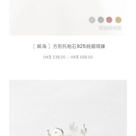
〖 粼海 〗方形托帕石925純銀項鍊
價
538.00
–
688.00
格
範
圍：
$ 538.00
到
$ 688.00