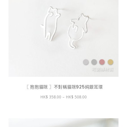
〖 抱抱貓咪 〗不對稱貓咪925純銀耳環
價
358.00
–
508.00
格
範
圍：
$ 358.00
到
$ 508.00