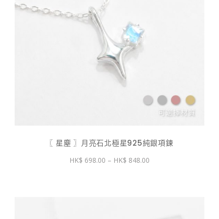
〖 星塵 〗月亮石北極星925純銀項鍊
價
698.00
–
848.00
格
範
圍：
$ 698.00
到
$ 848.00