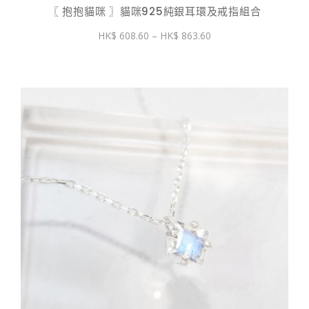
〖 抱抱貓咪 〗貓咪925純銀耳環及戒指組合
價
608.60
–
863.60
格
範
圍：
$ 608.60
到
$ 863.60