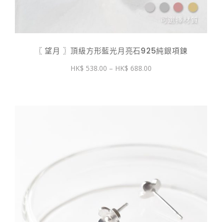
〖 望月 〗頂級方形藍光月亮石925純銀項鍊
價
538.00
–
688.00
格
範
圍：
$ 538.00
到
$ 688.00