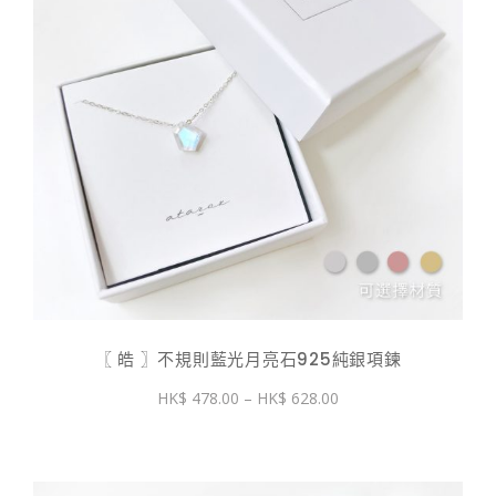
〖 皓 〗不規則藍光月亮石925純銀項鍊
價
478.00
–
628.00
格
範
圍：
$ 478.00
到
$ 628.00