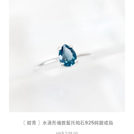
〖 紺青 〗水滴形倫敦藍托帕石925純銀戒指
538.00