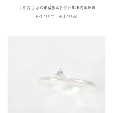
〖 紺青 〗水滴形倫敦藍托帕石925純銀項鍊
價
538.00
–
688.00
格
範
圍：
$ 538.00
到
$ 688.00