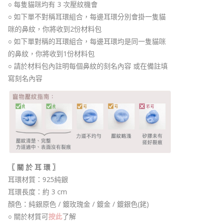
○ 每隻貓咪均有 3 次壓紋機會
○ 如下單不對稱耳環組合，每邊耳環分別會掛一隻貓
咪的鼻紋，你將收到2份材料包
○ 如下單對稱的耳環組合，每邊耳環均是同一隻貓咪
的鼻紋，你將收到1份材料包
○ 請於材料包內註明每個鼻紋的刻名內容 或在備註填
寫刻名內容
〖 關 於 耳 環 〗
耳環材質：925純銀
耳環長度：約 3 cm
顏色：純銀原色 / 鍍玫瑰金 / 鍍金 / 鍍銀色(銠)
○ 關於材質可
按此
了解