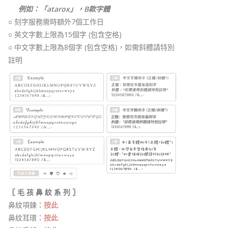
例如：「atarox」，B款字體
○ 刻字服務需時額外7個工作日
○ 英文字數上限為15個字 (包含空格)
○ 中文字數上限為8個字 (包含空格)，如需斜體請特別
註明
〖 毛 孩 鼻 紋 系 列 〗
鼻紋項鍊：
按此
鼻紋耳環：
按此