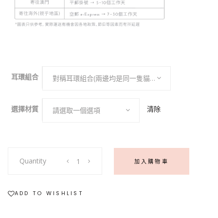
耳環組合
對稱耳環組合(兩邊均是同一隻貓咪的鼻紋)
清除
選擇材質
請選取一個選項
〖
Quantity
加入購物車
印
記
〗
ADD TO WISHLIST
訂
製