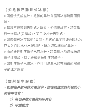
〖 如 毛 孩 已 離 世 並 冰 存 〗
○ 請儘快完成壓紋，毛孩的鼻紋會隨著冰存時間而變
淡。
○ 建議不要等到告別式才壓紋。如情況許可，請先進
行一次探訪(只壓紋)，第二次才去告別式。
○ 如遺體已冰存超過2星期，毛孩的鼻子可能會因為冰
存太久而脫水並出現凹陷，難以取得細緻的鼻紋。
○ 由於離世毛孩鼻子已無水分，請先用水噴濕或抹濕
鼻子才壓紋，以免矽模黏著毛孩的鼻子。
○ 如毛孩鼻子已結冰，亦可用浸濕水的布稍微融解鼻
子的冰才壓紋。
〖 鐳 射 刻 字 服 務 〗
○ 如需在鼻紋吊飾背後刻字，請在備註或材料包的小
問卷中填寫：
1）每個鼻紋背後的刻字內容
2）字體款式