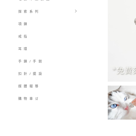
探 索 系 列
項 鍊
戒 指
耳 環
手 鍊 / 手 鈪
扣 針 / 擺 設
媒 體 報 導
購 物 車 🛒
購物車