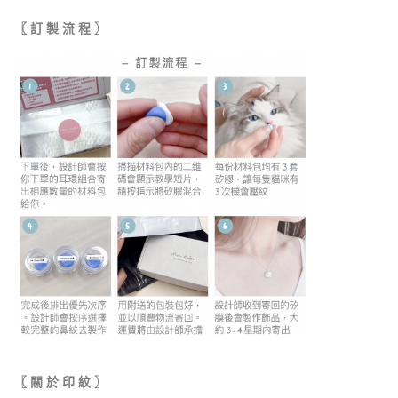
〖 訂 製 流 程 〗
〖 關 於 印 紋 〗