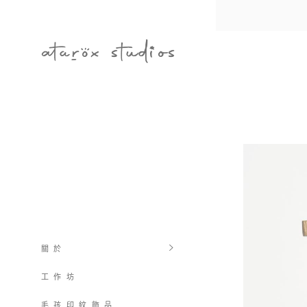
關 於
工 作 坊
毛 孩 印 紋 飾 品