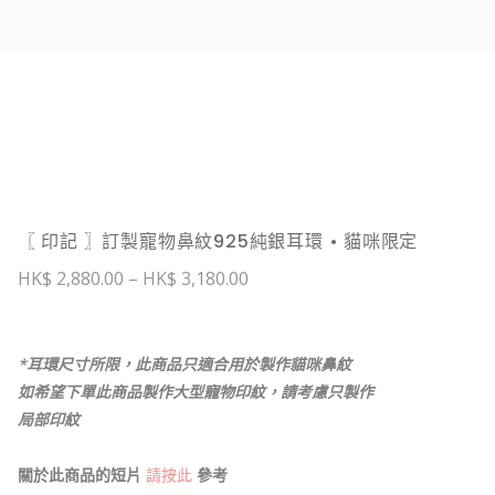
〖 印記 〗訂製寵物鼻紋925純銀耳環 • 貓咪限定
價
2,880.00
–
3,180.00
格
範
圍：
$ 2,880.00
*耳環尺寸所限，此商品只適合用於製作貓咪鼻紋
到
$ 3,180.00
如希望下單此商品製作大型寵物印紋，請考慮只製作
局部印紋
關於此商品的短片
請按此
參考