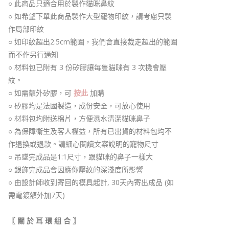
○ 此商品只適合用於製作貓咪鼻紋
○ 如希望下單此商品製作大型寵物印紋，請考慮只製
作局部印紋
○
如印紋超出2.5cm範圍，我們會直接裁走超出的範圍
而不作另行通知
○ 材料包已附有 3 份矽膠讓每隻貓咪有 3 次機會壓
紋。
○ 如需額外矽膠，可
按此
加購
○ 矽膠均是法國製造，成份安全，可放心使用
○ 材料包均附送棉片，方便濕水清潔貓咪鼻子
○ 為保障衛生及客人權益，所有已出貨的材料包均不
作退換或退款。請細心閱讀文案說明的寵物尺寸
○ 吊墜完成品是1:1尺寸，跟貓咪的鼻子一樣大
○ 銀飾完成品會因應你壓紋的深淺度所影響
○ 由設計師收到寄回的模具起計, 30天內寄出成品 (
如
需電鍍額外加7天)
〖 關 於 耳 環 組 合 〗