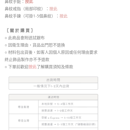
鼻紋手鈪：
按此
鼻紋戒指（局部印紋）：
按此
鼻紋手鍊（可掛1-5個鼻紋）：
按此
〖 關 於 購 買 〗
○ 此商品會附送拭銀布
○ 因衛生理由，貨品出門恕不退換
○ 材料包出貨後，如客人因個人原因或任何理由要求
終止飾品製作亦不予退款
○ 下單前歡迎
按此
了解購買須知及條款