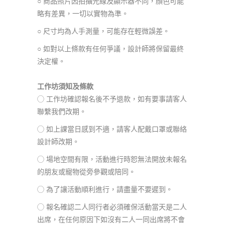
○ 商品照片因拍攝光線及顯示器不同，顏色可能
略有差異，一切以實物為準。
○ 尺寸均為人手測量，可能存在輕微誤差。
○ 如對以上條款有任何爭議，設計師將保留最終
決定權。
工作坊須知及條款
◯ 工作坊確認報名後不予退款，如有要事請客人
聯繫我們改期。
◯ 如上課當日感到不適，請客人配戴口罩或聯絡
設計師改期。
◯ 場地空間有限，活動進行時恕無法開放未報名
的朋友或寵物從旁參觀或陪同。
◯ 為了讓活動順利進行，請盡量不要遲到。
◯ 報名確認二人同行者必須確保活動當天是二人
出席，在任何原因下如沒有二人一同出席將不會