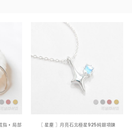
指 • 局部
〖 星塵 〗月亮石北極星925純銀項鍊