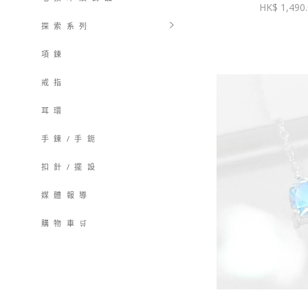
1,490
探 索 系 列
項 鍊
戒 指
耳 環
手 鍊 / 手 鈪
扣 針 / 擺 設
媒 體 報 導
購 物 車 🛒
購物車