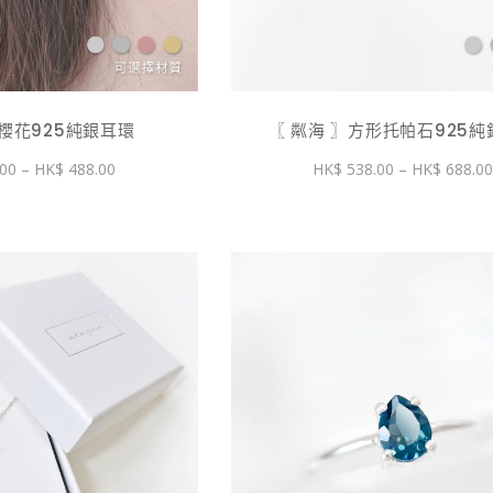
〗櫻花925純銀耳環
〖 粼海 〗方形托帕石925
價
00
–
488.00
538.00
–
688.0
格
範
圍：
$ 338.00
到
$ 488.00