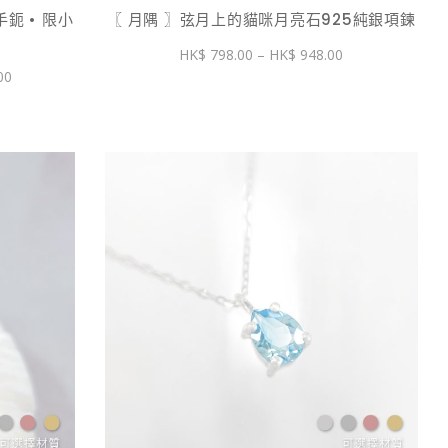
鈪 • 限小
〖 月隅 〗弦月上的貓咪月亮石925純銀項鍊
價
798.00
–
948.00
格
價
00
範
格
圍：
範
$ 798.00
圍：
到
$ 1,790.00
$ 948.00
到
$ 1,990.00