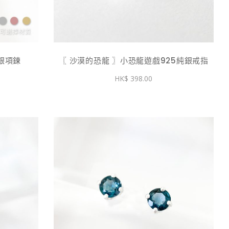
純銀項鍊
〖 沙漠的恐龍 〗小恐龍遊戲925純銀戒指
價
0
398.00
格
範
圍：
$ 538.00
到
$ 688.00