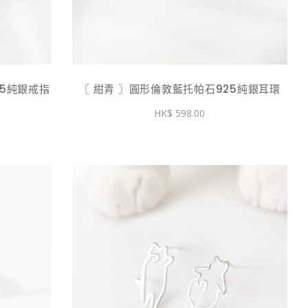
25純銀戒指
〖 紺青 〗圓形倫敦藍托帕石925純銀耳環
598.00