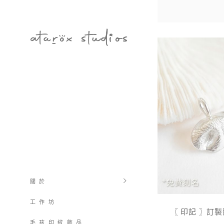
關 於
工 作 坊
〖 印記 〗訂
毛 孩 印 紋 飾 品