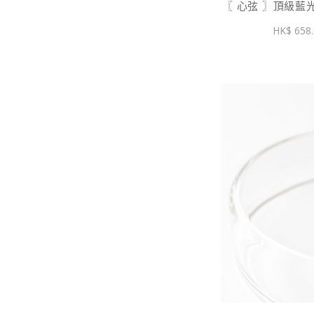
〖 心弦 〗頂級藍
658.