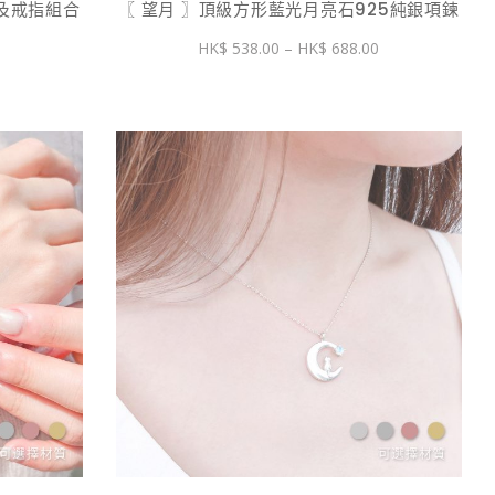
環及戒指組合
〖 望月 〗頂級方形藍光月亮石925純銀項鍊
價
價
0
538.00
–
688.00
格
格
範
範
圍：
圍：
$ 608.60
$ 538.00
到
到
$ 863.60
$ 688.00