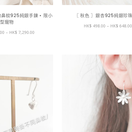
鼻紋925純銀手鍊 • 限小
〖 秋色 〗銀杏925純銀珍
型寵物
498.00
–
648.0
價
.00
–
7,290.00
格
範
圍：
$ 1,890.00
到
$ 7,290.00