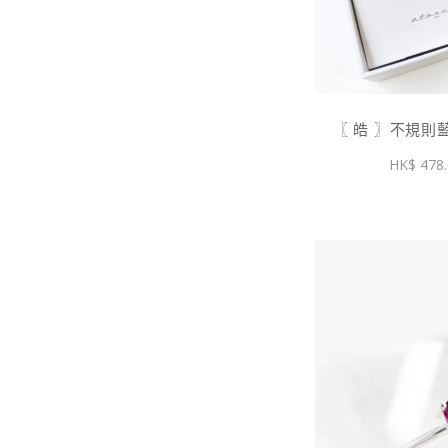
〖 皓 〗不規則
478.