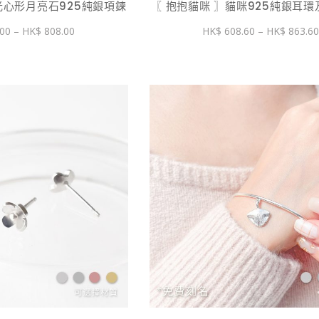
光心形月亮石925純銀項鍊
〖 抱抱貓咪 〗貓咪925純銀耳
價
00
–
808.00
608.60
–
863.6
格
範
圍：
$ 658.00
到
$ 808.00