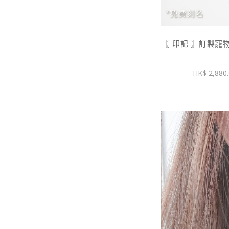
〖 印記 〗訂製寵物
2,880