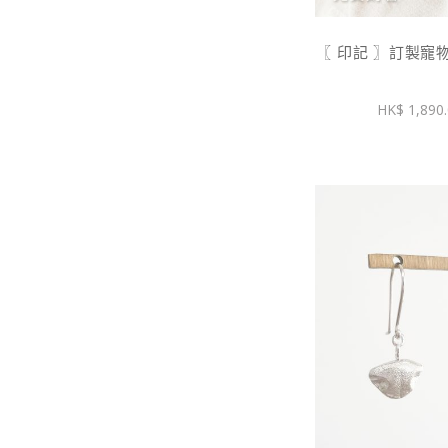
〖 印記 〗訂製寵物
1,890