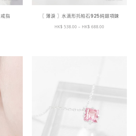
珠戒指
〖 薄淚 〗水滴形托帕石925純銀項鍊
價
價
0
538.00
–
688.00
格
格
範
範
圍：
圍：
$ 498.00
$ 538.00
到
到
$ 648.00
$ 688.00