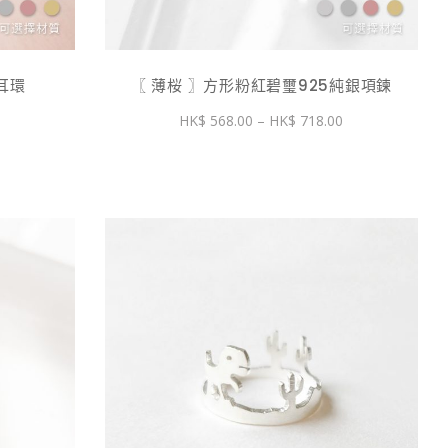
耳環
〖 薄桜 〗方形粉紅碧璽925純銀項鍊
價
價
0
568.00
–
718.00
格
格
範
範
圍：
圍：
$ 428.00
$ 568.00
到
到
$ 598.00
$ 718.00