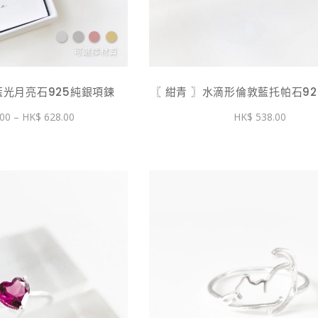
藍光月亮石925純銀項鍊
〖 紺青 〗水滴形倫敦藍托帕石9
價
00
–
628.00
538.00
格
範
圍：
$ 478.00
到
$ 628.00