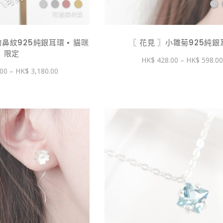
鼻紋925純銀耳環 • 貓咪
〖 花見 〗小雛菊925純銀
限定
428.00
–
598.0
價
.00
–
3,180.00
格
範
圍：
$ 2,880.00
到
$ 3,180.00