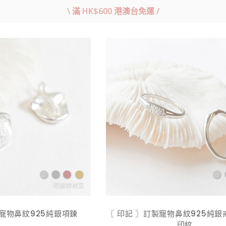
\ 滿 HK$600 港澳台免運 /
製寵物鼻紋925純銀項鍊
〖 印記 〗訂製寵物鼻紋925純銀戒
印紋