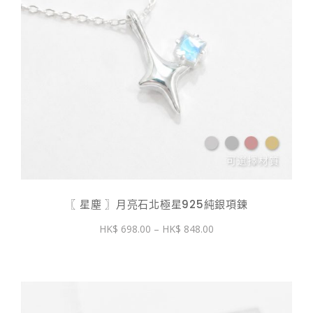
〖 星塵 〗月亮石北極星925純銀項鍊
價
698.00
–
848.00
格
範
圍：
$ 698.00
到
$ 848.00