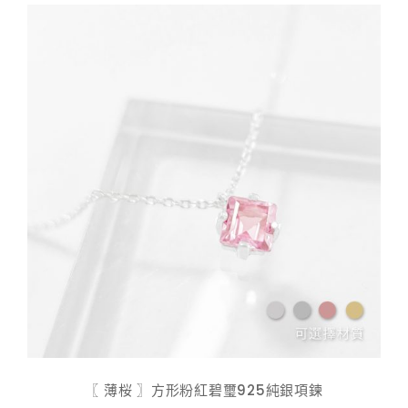
$ 598.00
〖 薄桜 〗方形粉紅碧璽925純銀項鍊