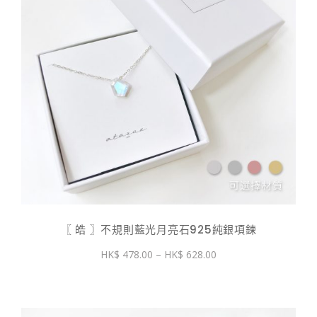
〖 皓 〗不規則藍光月亮石925純銀項鍊
價
478.00
–
628.00
格
範
圍：
$ 478.00
到
$ 628.00