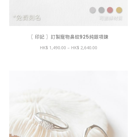
〖 印記 〗訂製寵物鼻紋925純銀項鍊
價
1,490.00
–
2,640.00
格
範
圍：
$ 1,490.00
到
$ 2,640.00