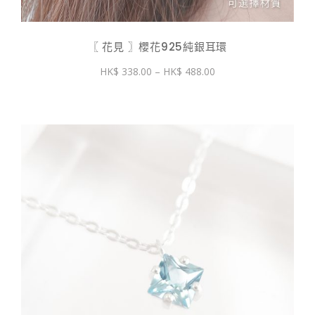
〖 花見 〗櫻花925純銀耳環
價
338.00
–
488.00
格
範
圍：
$ 338.00
到
$ 488.00