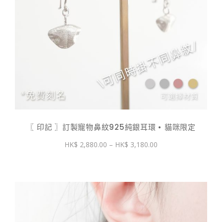
〖 印記 〗訂製寵物鼻紋925純銀耳環 • 貓咪限定
價
2,880.00
–
3,180.00
格
範
圍：
$ 2,880.00
到
$ 3,180.00