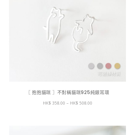
〖 抱抱貓咪 〗不對稱貓咪925純銀耳環
價
358.00
–
508.00
格
範
圍：
$ 358.00
到
$ 508.00