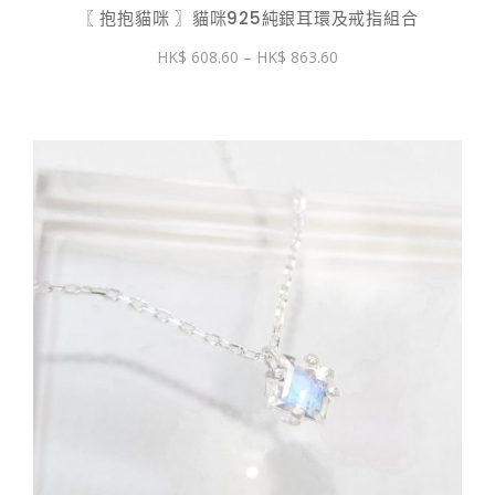
〖 抱抱貓咪 〗貓咪925純銀耳環及戒指組合
價
608.60
–
863.60
格
範
圍：
$ 608.60
到
$ 863.60