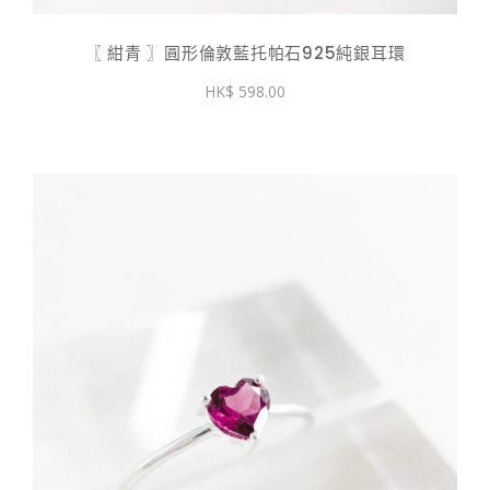
〖 紺青 〗圓形倫敦藍托帕石925純銀耳環
598.00