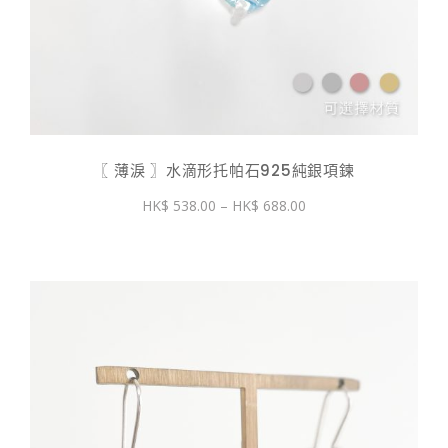
〖 薄淚 〗水滴形托帕石925純銀項鍊
價
538.00
–
688.00
格
範
圍：
$ 538.00
到
$ 688.00