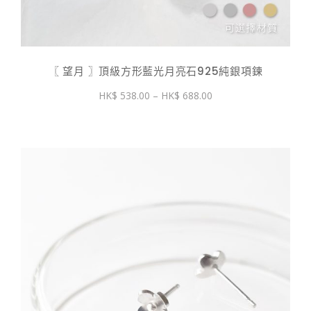
〖 望月 〗頂級方形藍光月亮石925純銀項鍊
價
538.00
–
688.00
格
範
圍：
$ 538.00
到
$ 688.00