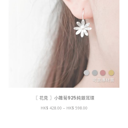
〖 花見 〗小雛菊925純銀耳環
價
428.00
–
598.00
格
範
圍：
$ 428.00
到