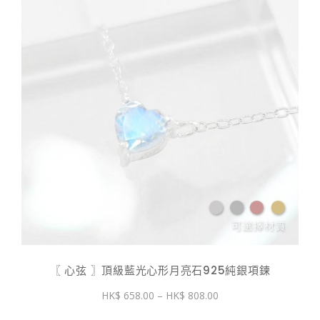
〖 心弦 〗頂級藍光心形月亮石925純銀項鍊
價
658.00
–
808.00
格
範