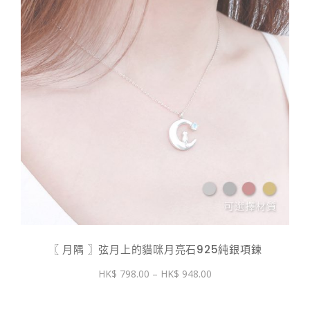
〖 月隅 〗弦月上的貓咪月亮石925純銀項鍊
價
798.00
–
948.00
格
範
圍：