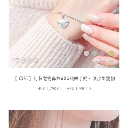
〖 印記 〗訂製寵物鼻紋925純銀手鈪 • 限小型寵物
價
1,790.00
–
1,990.00
格
範
圍：
$ 1,790.00
到
$ 1,990.00