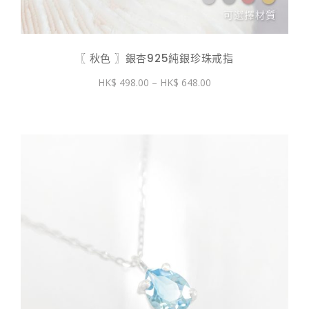
〖 秋色 〗銀杏925純銀珍珠戒指
價
498.00
–
648.00
格
範
圍：
$ 498.00
到
$ 648.00