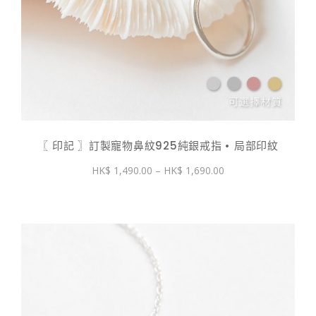
〖 印記 〗訂製寵物鼻紋925純銀戒指 • 局部印紋
價
1,490.00
–
1,690.00
格
範
圍：
$ 1,490.00
到
$ 1,690.00