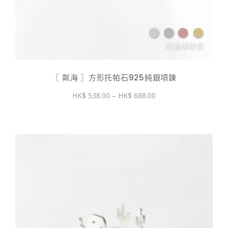
〖 粼海 〗方形托帕石925純銀項鍊
價
538.00
–
688.00
格
範
圍：
$ 538.00
到
$ 688.00