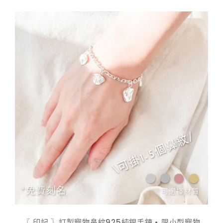
$ 798.00
到
$ 948.00
〖 印記 〗訂製寵物鼻紋925純銀手鍊 • 限小型寵物