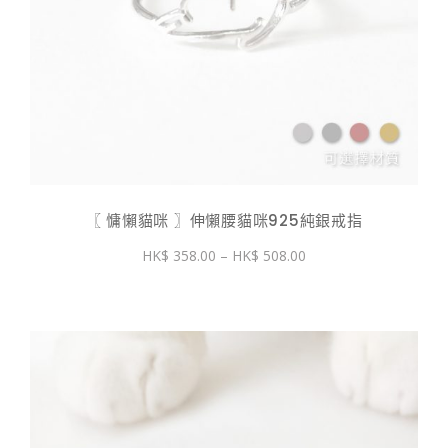
〖 慵懶貓咪 〗伸懶腰貓咪925純銀戒指
價
358.00
–
508.00
格
範
圍：
$ 358.00
到
$ 508.00