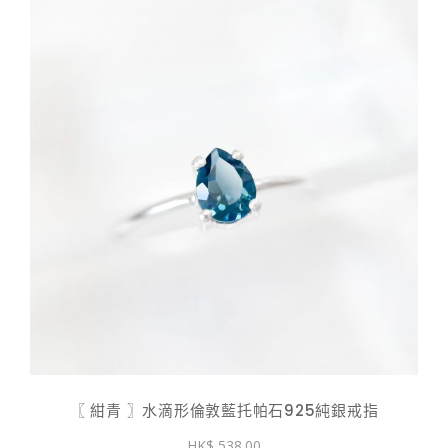
〖 紺青 〗水滴形倫敦藍托帕石925純銀戒指
538.00