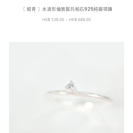
〖 紺青 〗水滴形倫敦藍托帕石925純銀項鍊
價
538.00
–
688.00
格
範
圍：
$ 538.00
到
$ 688.00