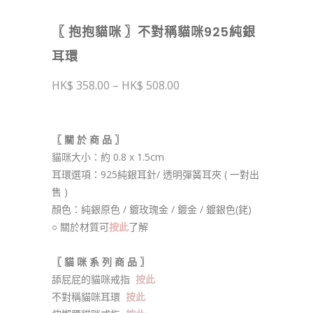
〖 抱抱貓咪 〗不對稱貓咪925純銀
耳環
價
358.00
–
508.00
格
範
圍：
$ 358.00
〖 關 於 商 品 〗
到
$ 508.00
貓咪大小：約 0.8 x 1.5cm
耳環選項：925純銀耳針/ 透明彈簧耳夾 ( 一對出
售 )
顏色：純銀原色 / 鍍玫瑰金 / 鍍金 / 鍍銀色(銠)
○ 關於材質可
按此
了解
〖 貓 咪 系 列 商 品 〗
舔屁屁的貓咪戒指
按此
不對稱貓咪耳環
按此