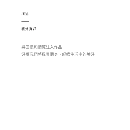
貓
咪
描述
925
純
額外資訊
銀
耳
將回憶和情感注入作品
環
好讓我們將風景隨身、紀錄生活中的美好
quantity