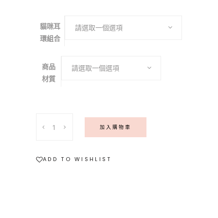
貓咪耳
請選取一個選項
環組合
商品
請選取一個選項
材質
〖
加入購物車
抱
抱
貓
ADD TO WISHLIST
咪
〗
不
對
稱