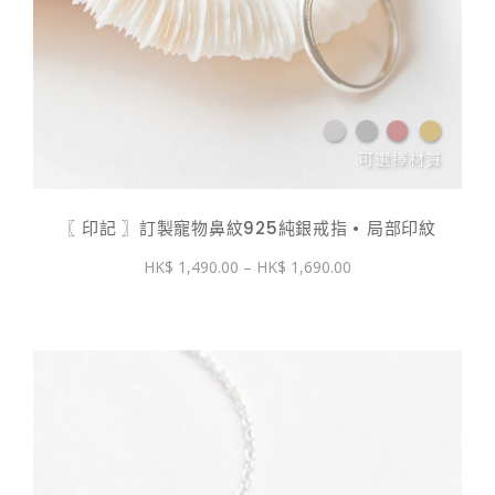
〖 印記 〗訂製寵物鼻紋925純銀戒指 • 局部印紋
價
1,490.00
–
1,690.00
格
範
圍：
$ 1,490.00
到
$ 1,690.00