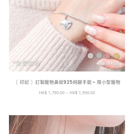
〖 印記 〗訂製寵物鼻紋925純銀手鈪 • 限小型寵物
價
1,790.00
–
1,990.00
格
範
圍：
$ 1,790.00
到
$ 1,990.00