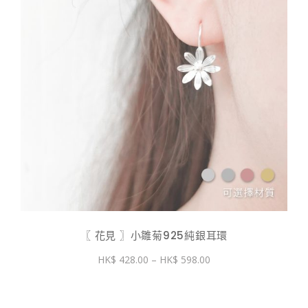
〖 花見 〗小雛菊925純銀耳環
價
428.00
–
598.00
格
範
圍：
$ 428.00
到