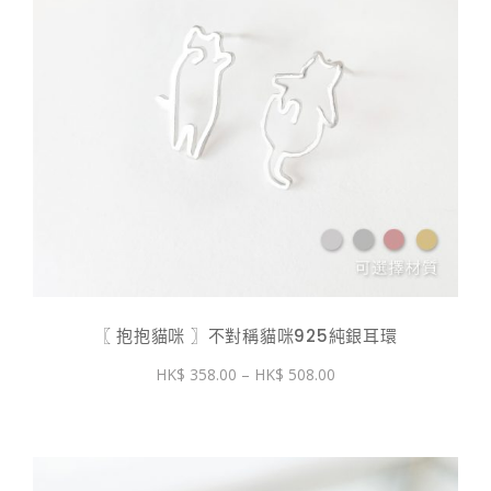
〖 抱抱貓咪 〗不對稱貓咪925純銀耳環
價
358.00
–
508.00
格
範
圍：
$ 358.00
到
$ 508.00