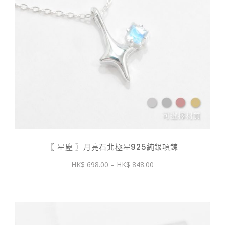
〖 星塵 〗月亮石北極星925純銀項鍊
價
698.00
–
848.00
格
範
圍：
$ 698.00
到
$ 848.00