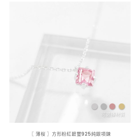
$ 598.00
〖 薄桜 〗方形粉紅碧璽925純銀項鍊