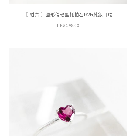
〖 紺青 〗圓形倫敦藍托帕石925純銀耳環
598.00