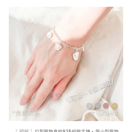
$ 798.00
到
$ 948.00
〖 印記 〗訂製寵物鼻紋925純銀手鍊 • 限小型寵物