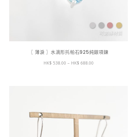
〖 薄淚 〗水滴形托帕石925純銀項鍊
價
538.00
–
688.00
格
範
圍：
$ 538.00
到
$ 688.00