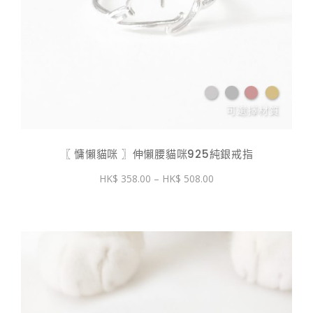
〖 慵懶貓咪 〗伸懶腰貓咪925純銀戒指
價
358.00
–
508.00
格
範
圍：
$ 358.00
到
$ 508.00