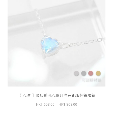
〖 心弦 〗頂級藍光心形月亮石925純銀項鍊
價
658.00
–
808.00
格
範