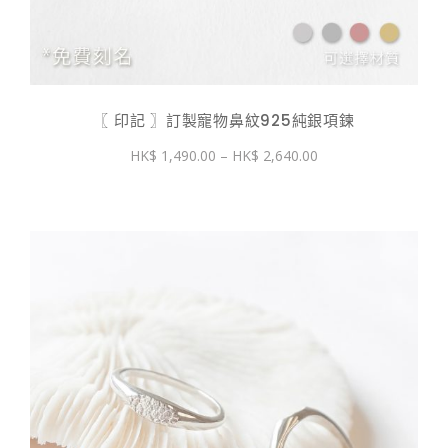
〖 印記 〗訂製寵物鼻紋925純銀項鍊
價
1,490.00
–
2,640.00
格
範
圍：
$ 1,490.00
到
$ 2,640.00