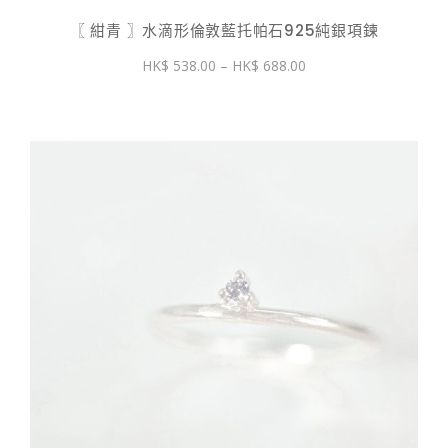
〖 紺青 〗水滴形倫敦藍托帕石925純銀項鍊
價
538.00
–
688.00
格
範
圍：
$ 538.00
到
$ 688.00