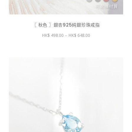
〖 秋色 〗銀杏925純銀珍珠戒指
價
498.00
–
648.00
格
範
圍：
$ 498.00
到
$ 648.00