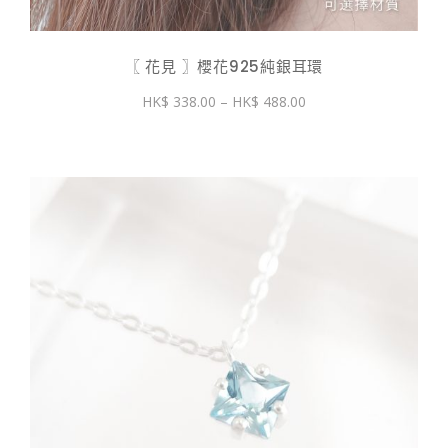
〖 花見 〗櫻花925純銀耳環
價
338.00
–
488.00
格
範
圍：
$ 338.00
到
$ 488.00