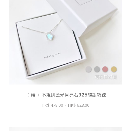
〖 皓 〗不規則藍光月亮石925純銀項鍊
價
478.00
–
628.00
格
範
圍：
$ 478.00
到
$ 628.00