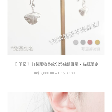
〖 印記 〗訂製寵物鼻紋925純銀耳環 • 貓咪限定
價
2,880.00
–
3,180.00
格
範
圍：
$ 2,880.00
到
$ 3,180.00