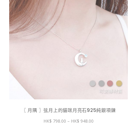
〖 月隅 〗弦月上的貓咪月亮石925純銀項鍊
價
798.00
–
948.00
格
範
圍：