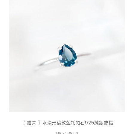
〖 紺青 〗水滴形倫敦藍托帕石925純銀戒指
538.00