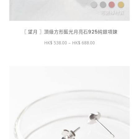
〖 望月 〗頂級方形藍光月亮石925純銀項鍊
價
538.00
–
688.00
格
範
圍：
$ 538.00
到
$ 688.00