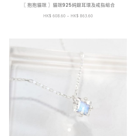
〖 抱抱貓咪 〗貓咪925純銀耳環及戒指組合
價
608.60
–
863.60
格
範
圍：
$ 608.60
到
$ 863.60