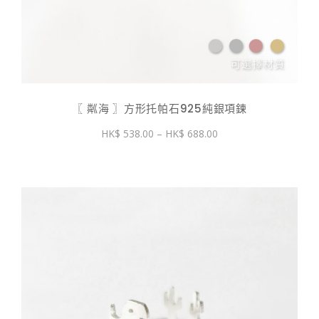
〖 粼海 〗方形托帕石925純銀項鍊
價
538.00
–
688.00
格
範
圍：
$ 538.00
到
$ 688.00