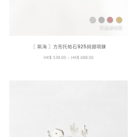
〖 粼海 〗方形托帕石925純銀項鍊
價
538.00
–
688.00
格
範
圍：
$ 538.00
到
$ 688.00