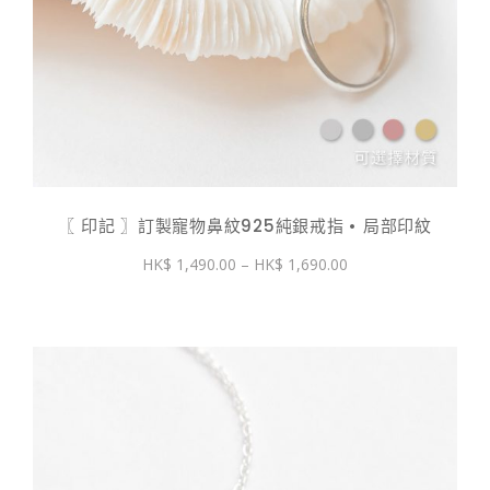
〖 印記 〗訂製寵物鼻紋925純銀戒指 • 局部印紋
價
1,490.00
–
1,690.00
格
範
圍：
$ 1,490.00
到
$ 1,690.00