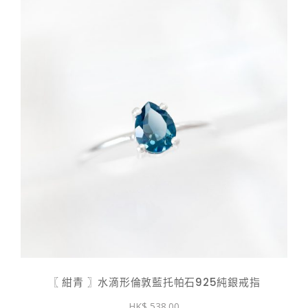
〖 紺青 〗水滴形倫敦藍托帕石925純銀戒指
538.00