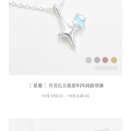
〖 星塵 〗月亮石北極星925純銀項鍊
價
698.00
–
848.00
格
範
圍：
$ 698.00
到
$ 848.00