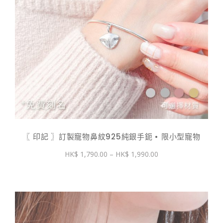
〖 印記 〗訂製寵物鼻紋925純銀手鈪 • 限小型寵物
價
1,790.00
–
1,990.00
格
範
圍：
$ 1,790.00
到
$ 1,990.00