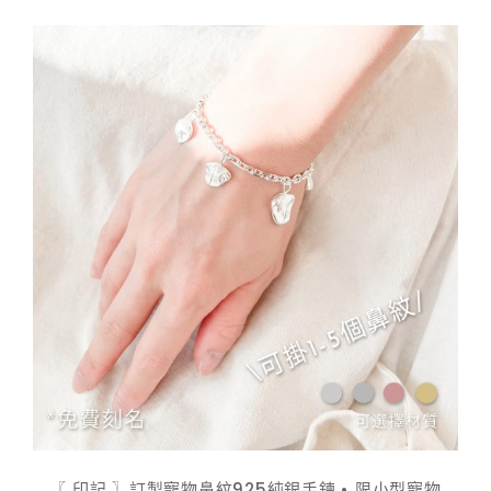
$ 798.00
到
$ 948.00
〖 印記 〗訂製寵物鼻紋925純銀手鍊 • 限小型寵物