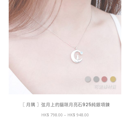
〖 月隅 〗弦月上的貓咪月亮石925純銀項鍊
價
798.00
–
948.00
格
範
圍：