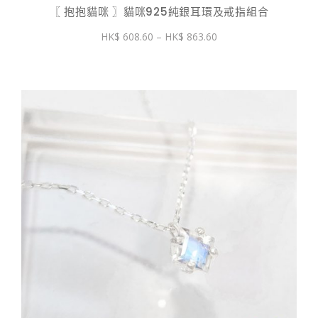
〖 抱抱貓咪 〗貓咪925純銀耳環及戒指組合
價
608.60
–
863.60
格
範
圍：
$ 608.60
到
$ 863.60