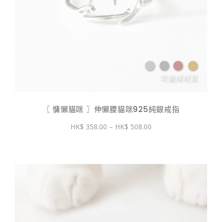
〖 慵懶貓咪 〗伸懶腰貓咪925純銀戒指
價
358.00
–
508.00
格
範
圍：
$ 358.00
到
$ 508.00