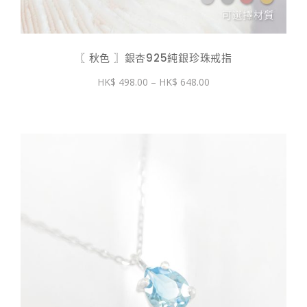
〖 秋色 〗銀杏925純銀珍珠戒指
價
498.00
–
648.00
格
範
圍：
$ 498.00
到
$ 648.00