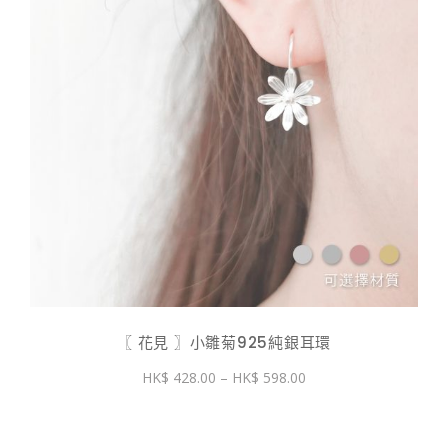
〖 花見 〗小雛菊925純銀耳環
價
428.00
–
598.00
格
範
圍：
$ 428.00
到