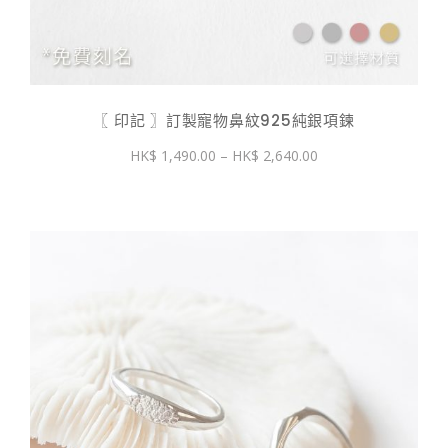
〖 印記 〗訂製寵物鼻紋925純銀項鍊
價
1,490.00
–
2,640.00
格
範
圍：
$ 1,490.00
到
$ 2,640.00