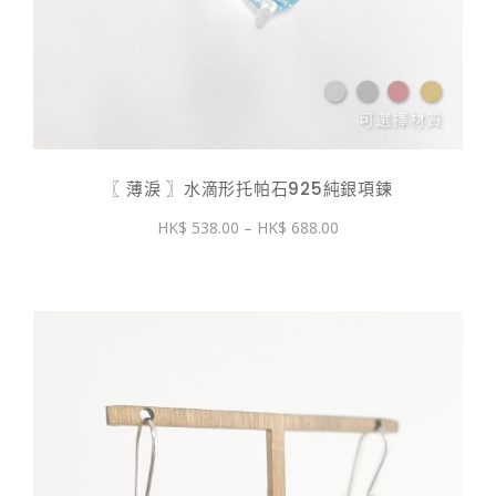
〖 薄淚 〗水滴形托帕石925純銀項鍊
價
538.00
–
688.00
格
範
圍：
$ 538.00
到
$ 688.00