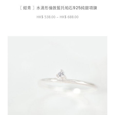
〖 紺青 〗水滴形倫敦藍托帕石925純銀項鍊
價
538.00
–
688.00
格
範
圍：
$ 538.00
到
$ 688.00