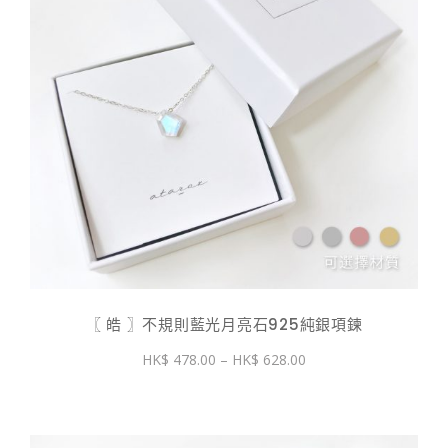
〖 皓 〗不規則藍光月亮石925純銀項鍊
價
478.00
–
628.00
格
範
圍：
$ 478.00
到
$ 628.00