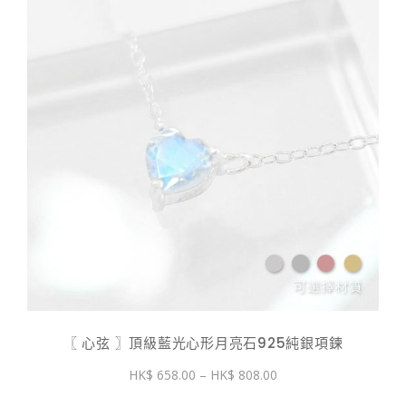
〖 心弦 〗頂級藍光心形月亮石925純銀項鍊
價
658.00
–
808.00
格
範