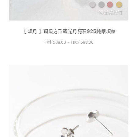
〖 望月 〗頂級方形藍光月亮石925純銀項鍊
價
538.00
–
688.00
格
範
圍：
$ 538.00
到
$ 688.00