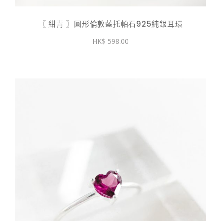
〖 紺青 〗圓形倫敦藍托帕石925純銀耳環
598.00