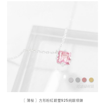
$ 598.00
〖 薄桜 〗方形粉紅碧璽925純銀項鍊