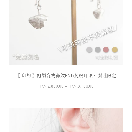
〖 印記 〗訂製寵物鼻紋925純銀耳環 • 貓咪限定
價
2,880.00
–
3,180.00
格
範
圍：
$ 2,880.00
到
$ 3,180.00