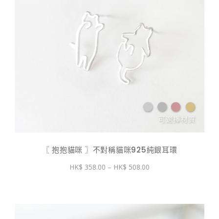
〖 抱抱貓咪 〗不對稱貓咪925純銀耳環
價
358.00
–
508.00
格
範
圍：
$ 358.00
到
$ 508.00