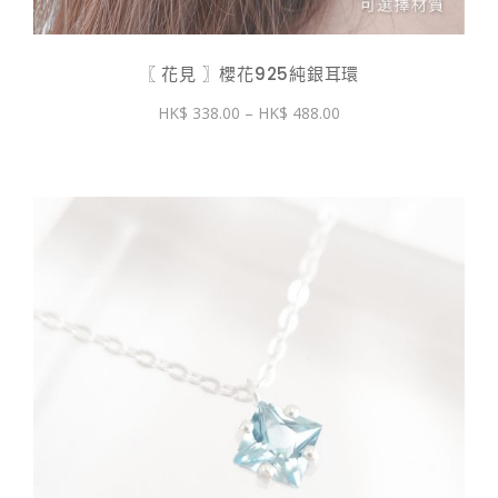
〖 花見 〗櫻花925純銀耳環
價
338.00
–
488.00
格
範
圍：
$ 338.00
到
$ 488.00