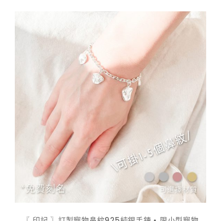
$ 798.00
到
$ 948.00
〖 印記 〗訂製寵物鼻紋925純銀手鍊 • 限小型寵物