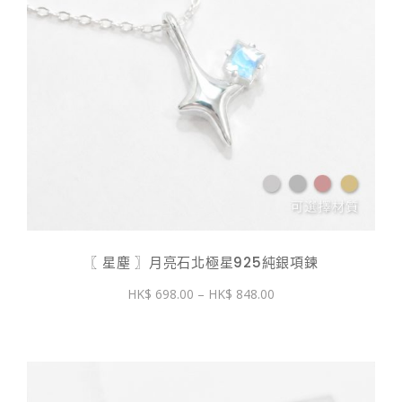
〖 星塵 〗月亮石北極星925純銀項鍊
價
698.00
–
848.00
格
範
圍：
$ 698.00
到
$ 848.00