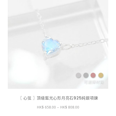
〖 心弦 〗頂級藍光心形月亮石925純銀項鍊
價
658.00
–
808.00
格
範