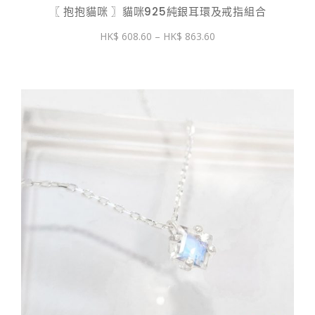
〖 抱抱貓咪 〗貓咪925純銀耳環及戒指組合
價
608.60
–
863.60
格
範
圍：
$ 608.60
到
$ 863.60