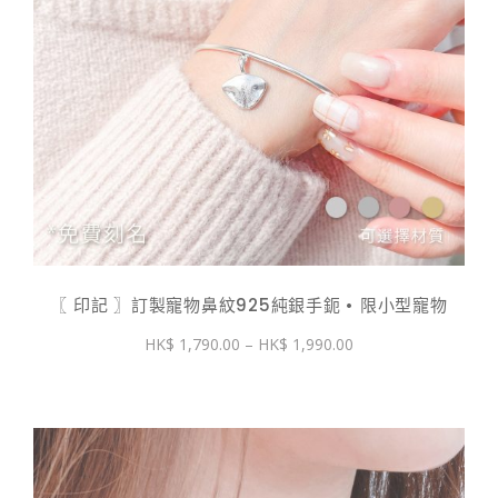
〖 印記 〗訂製寵物鼻紋925純銀手鈪 • 限小型寵物
價
1,790.00
–
1,990.00
格
範
圍：
$ 1,790.00
到
$ 1,990.00