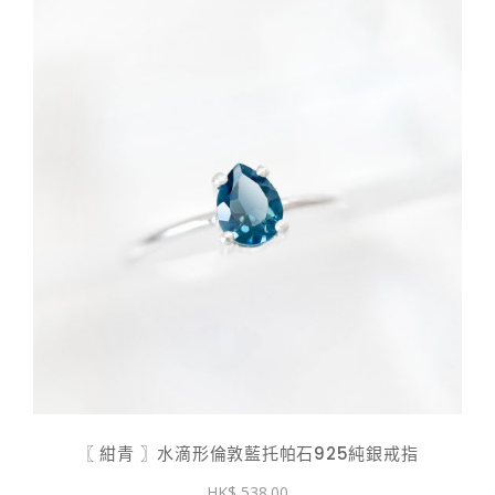
〖 紺青 〗水滴形倫敦藍托帕石925純銀戒指
538.00