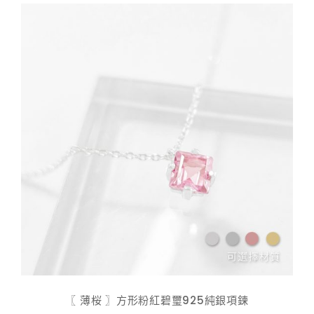
$ 598.00
〖 薄桜 〗方形粉紅碧璽925純銀項鍊