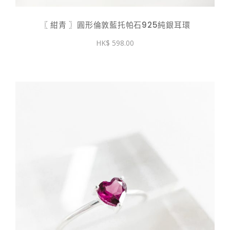
〖 紺青 〗圓形倫敦藍托帕石925純銀耳環
598.00