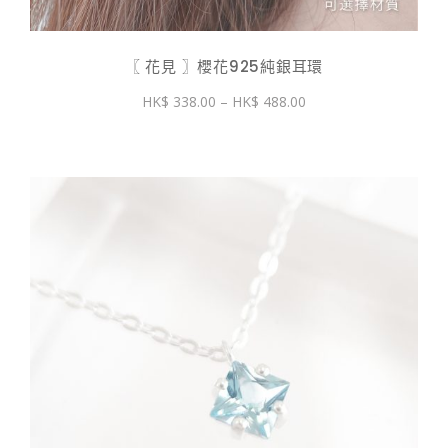
〖 花見 〗櫻花925純銀耳環
價
338.00
–
488.00
格
範
圍：
$ 338.00
到
$ 488.00