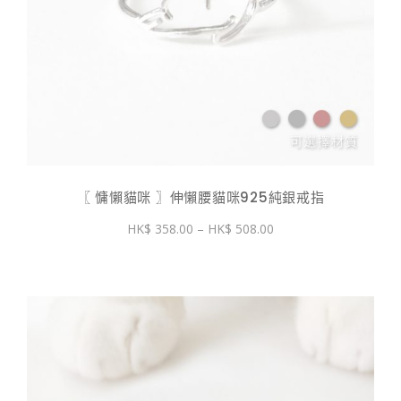
〖 慵懶貓咪 〗伸懶腰貓咪925純銀戒指
價
358.00
–
508.00
格
範
圍：
$ 358.00
到
$ 508.00