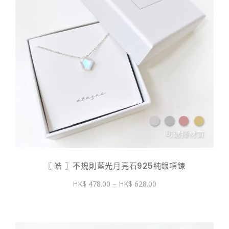
〖 皓 〗不規則藍光月亮石925純銀項鍊
價
478.00
–
628.00
格
範
圍：
$ 478.00
到
$ 628.00