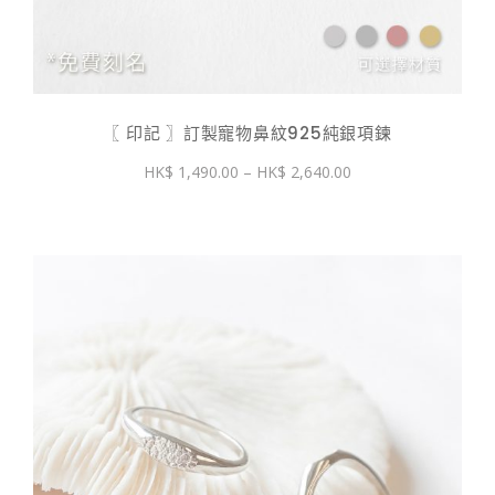
〖 印記 〗訂製寵物鼻紋925純銀項鍊
價
1,490.00
–
2,640.00
格
範
圍：
$ 1,490.00
到
$ 2,640.00