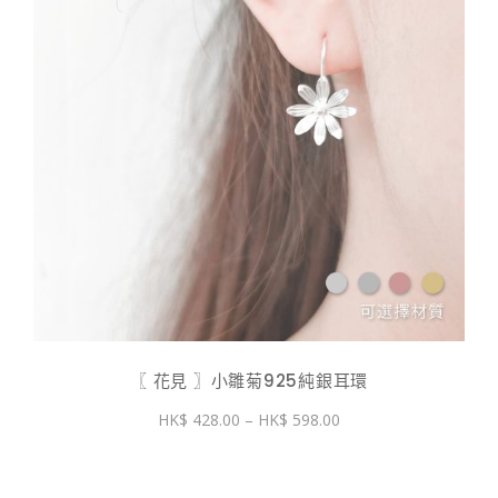
〖 花見 〗小雛菊925純銀耳環
價
428.00
–
598.00
格
範
圍：
$ 428.00
到