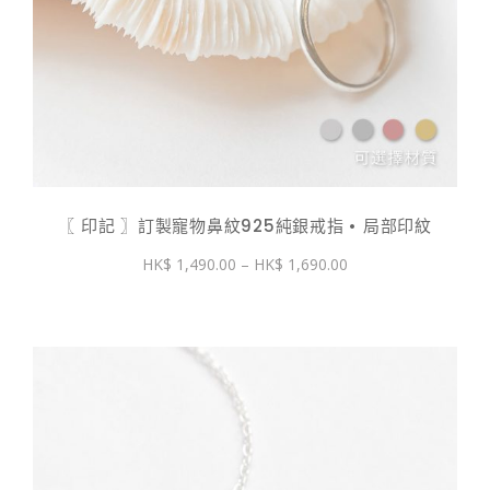
〖 印記 〗訂製寵物鼻紋925純銀戒指 • 局部印紋
價
1,490.00
–
1,690.00
格
範
圍：
$ 1,490.00
到
$ 1,690.00