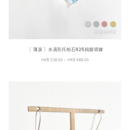
〖 薄淚 〗水滴形托帕石925純銀項鍊
價
538.00
–
688.00
格
範
圍：
$ 538.00
到
$ 688.00