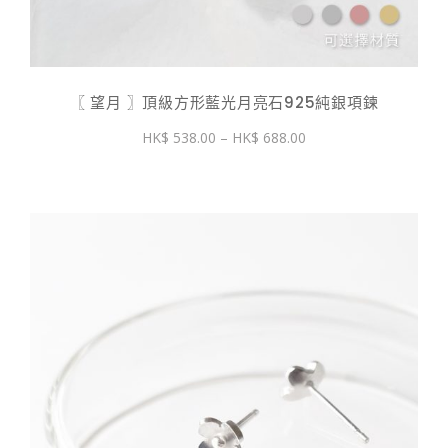
〖 望月 〗頂級方形藍光月亮石925純銀項鍊
價
538.00
–
688.00
格
範
圍：
$ 538.00
到
$ 688.00