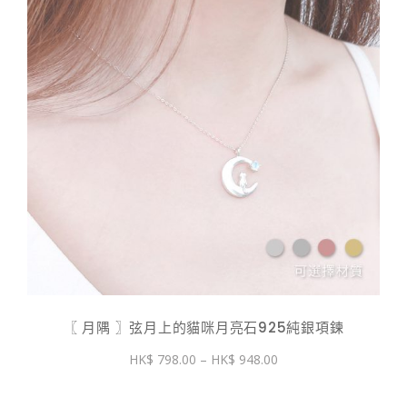
〖 月隅 〗弦月上的貓咪月亮石925純銀項鍊
價
798.00
–
948.00
格
範
圍：