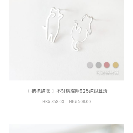
〖 抱抱貓咪 〗不對稱貓咪925純銀耳環
價
358.00
–
508.00
格
範
圍：
$ 358.00
到
$ 508.00