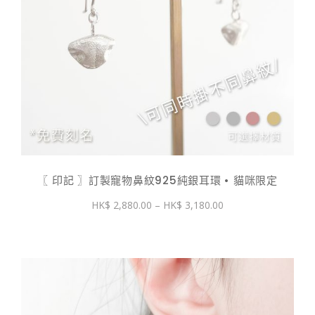
〖 印記 〗訂製寵物鼻紋925純銀耳環 • 貓咪限定
價
2,880.00
–
3,180.00
格
範
圍：
$ 2,880.00
到
$ 3,180.00