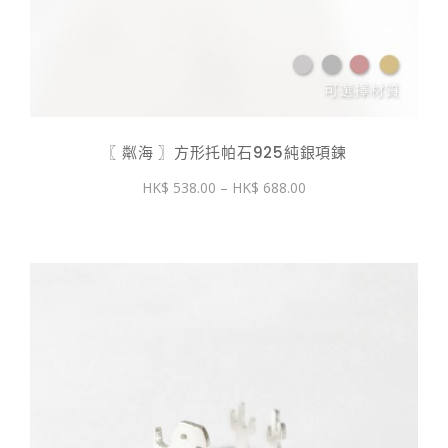
〖 粼海 〗方形托帕石925純銀項鍊
價
538.00
–
688.00
格
範
圍：
$ 538.00
到
$ 688.00