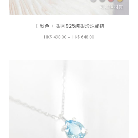
〖 秋色 〗銀杏925純銀珍珠戒指
價
498.00
–
648.00
格
範
圍：
$ 498.00
到
$ 648.00