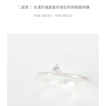
〖 紺青 〗水滴形倫敦藍托帕石925純銀項鍊
價
538.00
–
688.00
格
範
圍：
$ 538.00
到
$ 688.00