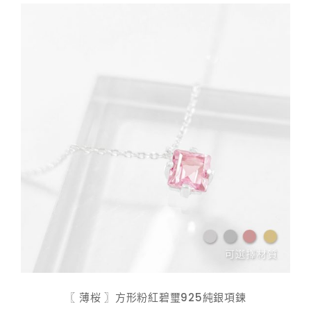
$ 598.00
〖 薄桜 〗方形粉紅碧璽925純銀項鍊