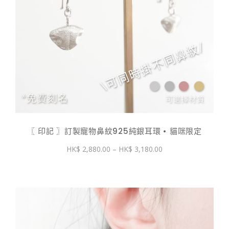
〖 印記 〗訂製寵物鼻紋925純銀耳環 • 貓咪限定
價
2,880.00
–
3,180.00
格
範
圍：
$ 2,880.00
到
$ 3,180.00