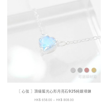
〖 心弦 〗頂級藍光心形月亮石925純銀項鍊
價
658.00
–
808.00
格
範