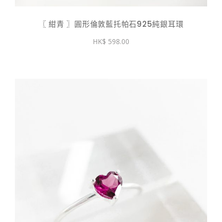
〖 紺青 〗圓形倫敦藍托帕石925純銀耳環
598.00