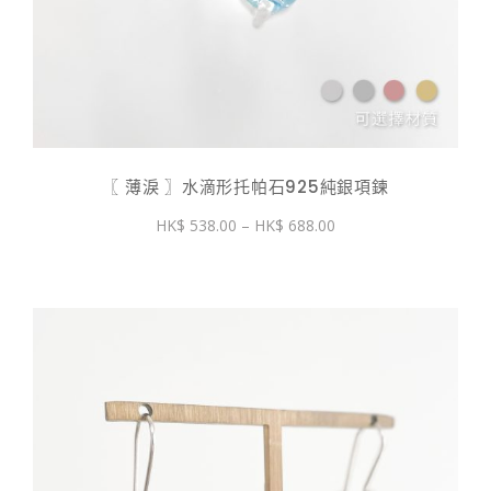
〖 薄淚 〗水滴形托帕石925純銀項鍊
價
538.00
–
688.00
格
範
圍：
$ 538.00
到
$ 688.00