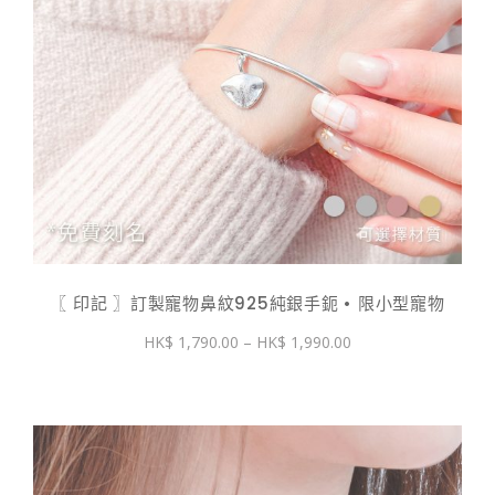
〖 印記 〗訂製寵物鼻紋925純銀手鈪 • 限小型寵物
價
1,790.00
–
1,990.00
格
範
圍：
$ 1,790.00
到
$ 1,990.00