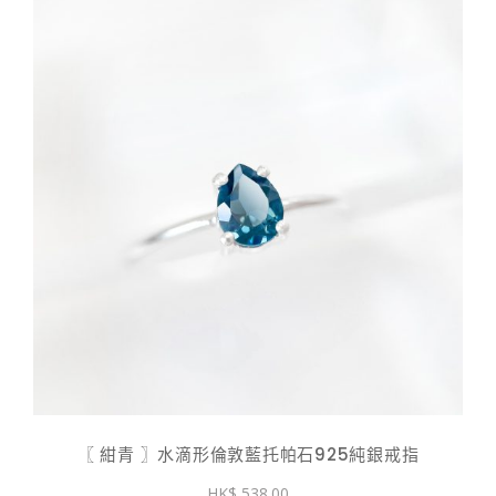
〖 紺青 〗水滴形倫敦藍托帕石925純銀戒指
538.00