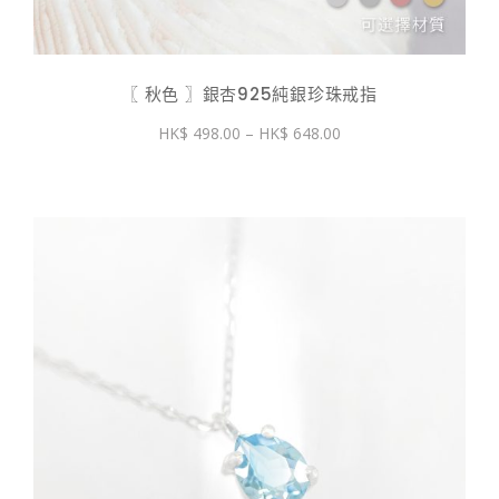
〖 秋色 〗銀杏925純銀珍珠戒指
價
498.00
–
648.00
格
範
圍：
$ 498.00
到
$ 648.00