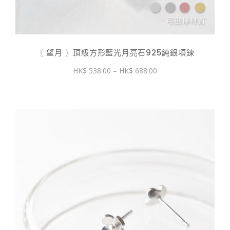
〖 望月 〗頂級方形藍光月亮石925純銀項鍊
價
538.00
–
688.00
格
範
圍：
$ 538.00
到
$ 688.00