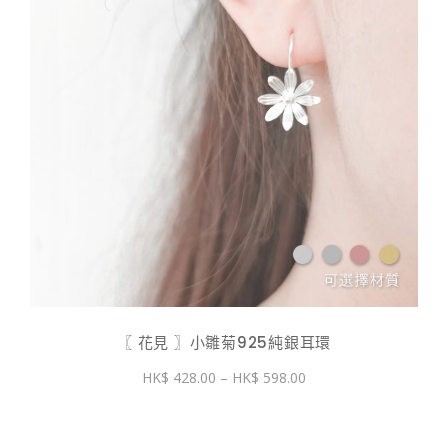
〖 花見 〗小雛菊925純銀耳環
價
428.00
–
598.00
格
範
圍：
$ 428.00
到