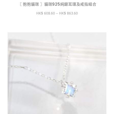
〖 抱抱貓咪 〗貓咪925純銀耳環及戒指組合
價
608.60
–
863.60
格
範
圍：
$ 608.60
到
$ 863.60