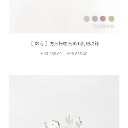
〖 粼海 〗方形托帕石925純銀項鍊
價
538.00
–
688.00
格
範
圍：
$ 538.00
到
$ 688.00