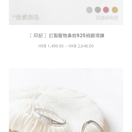
〖 印記 〗訂製寵物鼻紋925純銀項鍊
價
1,490.00
–
2,640.00
格
範
圍：
$ 1,490.00
到
$ 2,640.00