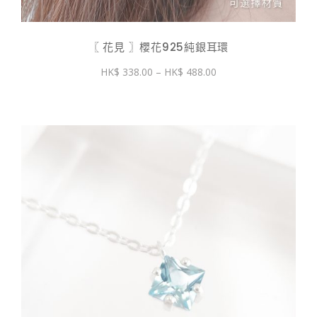
〖 花見 〗櫻花925純銀耳環
價
338.00
–
488.00
格
範
圍：
$ 338.00
到
$ 488.00