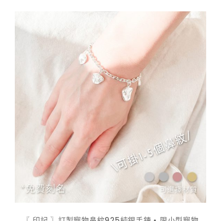
$ 798.00
到
$ 948.00
〖 印記 〗訂製寵物鼻紋925純銀手鍊 • 限小型寵物