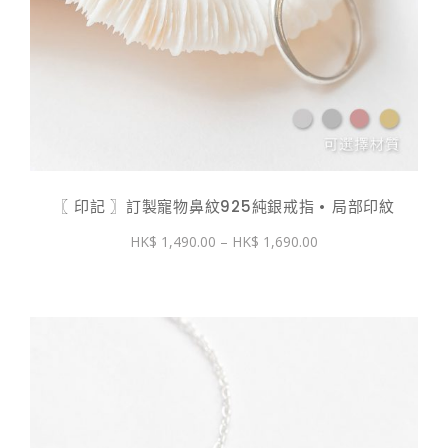
〖 印記 〗訂製寵物鼻紋925純銀戒指 • 局部印紋
價
1,490.00
–
1,690.00
格
範
圍：
$ 1,490.00
到
$ 1,690.00