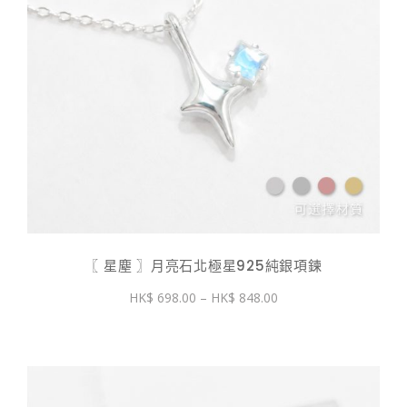
〖 星塵 〗月亮石北極星925純銀項鍊
價
698.00
–
848.00
格
範
圍：
$ 698.00
到
$ 848.00