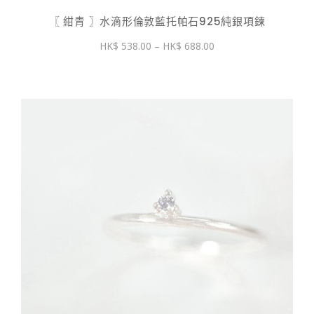
〖 紺青 〗水滴形倫敦藍托帕石925純銀項鍊
價
538.00
–
688.00
格
範
圍：
$ 538.00
到
$ 688.00