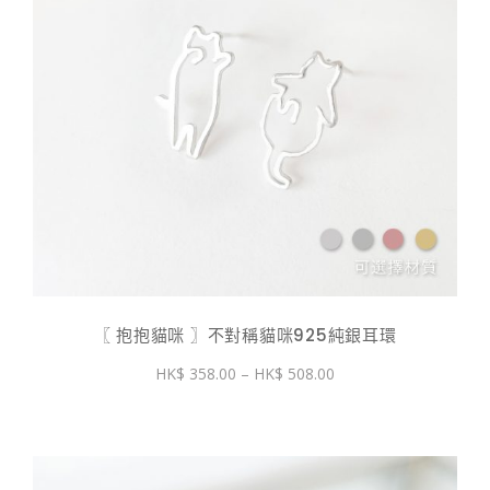
〖 抱抱貓咪 〗不對稱貓咪925純銀耳環
價
358.00
–
508.00
格
範
圍：
$ 358.00
到
$ 508.00