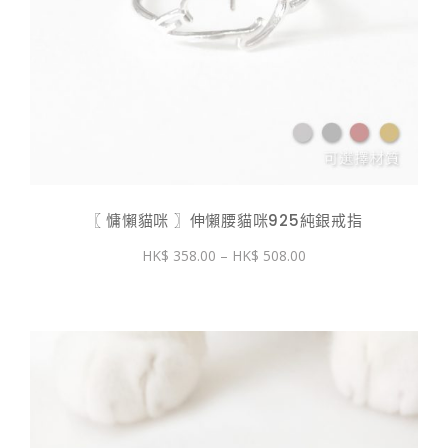
〖 慵懶貓咪 〗伸懶腰貓咪925純銀戒指
價
358.00
–
508.00
格
範
圍：
$ 358.00
到
$ 508.00