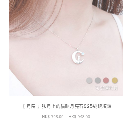
〖 月隅 〗弦月上的貓咪月亮石925純銀項鍊
價
798.00
–
948.00
格
範
圍：