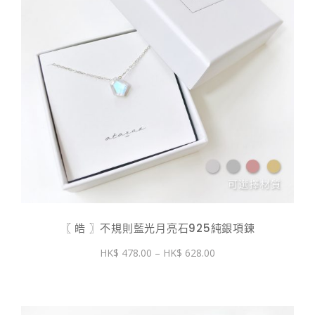
〖 皓 〗不規則藍光月亮石925純銀項鍊
價
478.00
–
628.00
格
範
圍：
$ 478.00
到
$ 628.00