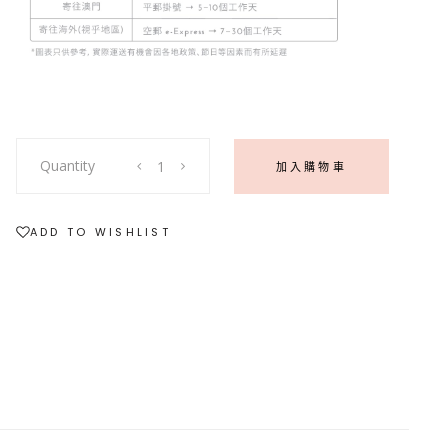
〖
Quantity
加入購物車
望
月
〗
ADD TO WISHLIST
頂
級
藍
光
月
亮
石
925