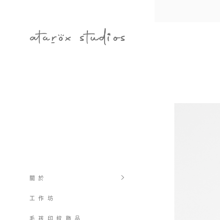
關 於
工 作 坊
毛 孩 印 紋 飾 品