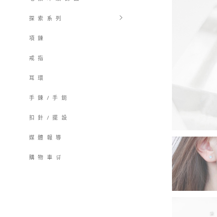
探 索 系 列
項 鍊
戒 指
耳 環
手 鍊 / 手 鈪
扣 針 / 擺 設
媒 體 報 導
購 物 車 🛒
購物車