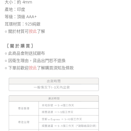
大小：約 4mm
產地：印度
等級：頂級 AAA+
耳環材質：925純銀
○ 關於材質可
按此
了解
〖 關 於 購 買 〗
○ 此商品會附送拭銀布
○ 因衛生理由，貨品出門恕不退換
○ 下單前歡迎
按此
了解購買須知及條款