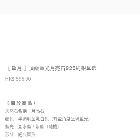
〖 望月 〗頂級藍光月亮石925純銀耳環
598.00
〖 關 於 商 品 〗
天然石名稱：月亮石
顏色：半透明至乳白色（有些角度呈現藍光）
藍光：湖水藍 / 紫藍（隨機）
形狀：經典圓形