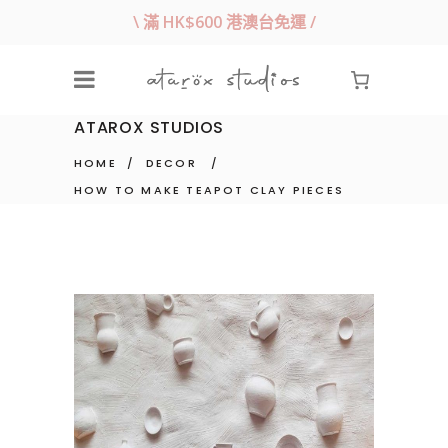
\ 滿 HK$600 港澳台免運 /
ATAROX STUDIOS
HOME
/
DECOR
/
HOW TO MAKE TEAPOT CLAY PIECES