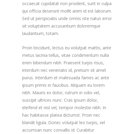
occaecat cupidatat non proident, sunt in culpa
qui officia deserunt mollit anim id est laborum.
Sed ut perspiciatis unde omnis iste natus error
sit voluptatem accusantium doloremque
laudantium, totam.
Proin tincidunt, lectus eu volutpat mattis, ante
metus lacinia tellus, vitae condimentum nulla
enim bibendum nibh. Praesent turpis risus,
interdum nec venenatis id, pretium sit amet
purus. Interdum et malesuada fames ac ante
ipsum primis in faucibus. Aliquam eu lorem
nibh. Mauris ex dolor, rutrum in odio vel,
suscipit ultrices nunc. Cras ipsum dolor,
eleifend et nisl vel, tempor molestie nibh. In
hac habitasse platea dictumst. Proin nec
blandit ligula. Donec volutpat leo turpis, vel
accumsan nunc convallis id. Curabitur