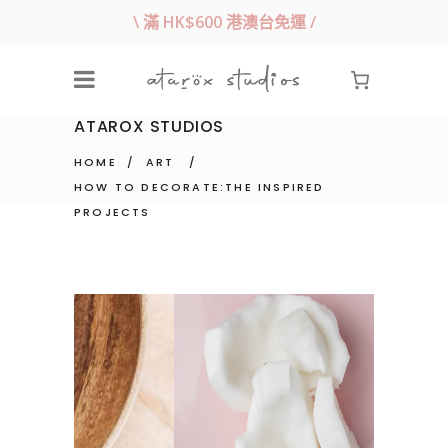
\ 滿 HK$600 港澳台免運 /
ATAROX STUDIOS
HOME
/
ART
/
HOW TO DECORATE:THE INSPIRED
PROJECTS