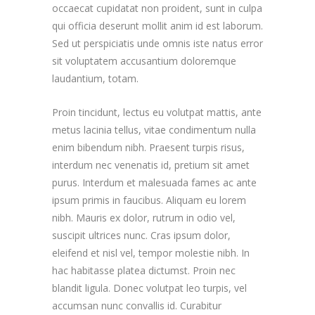
occaecat cupidatat non proident, sunt in culpa
qui officia deserunt mollit anim id est laborum.
Sed ut perspiciatis unde omnis iste natus error
sit voluptatem accusantium doloremque
laudantium, totam.
Proin tincidunt, lectus eu volutpat mattis, ante
metus lacinia tellus, vitae condimentum nulla
enim bibendum nibh. Praesent turpis risus,
interdum nec venenatis id, pretium sit amet
purus. Interdum et malesuada fames ac ante
ipsum primis in faucibus. Aliquam eu lorem
nibh. Mauris ex dolor, rutrum in odio vel,
suscipit ultrices nunc. Cras ipsum dolor,
eleifend et nisl vel, tempor molestie nibh. In
hac habitasse platea dictumst. Proin nec
blandit ligula. Donec volutpat leo turpis, vel
accumsan nunc convallis id. Curabitur