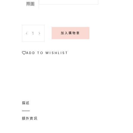
際圍
〖
加入購物車
薄
桜
〗
ADD TO WISHLIST
粉
紅
碧
璽
純
銀
項
描述
鍊
及
額外資訊
戒
指