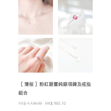
〖 薄桜 〗粉紅碧璽純銀項鍊及戒指
組合
原
目
1,136.00
965.10
始
前