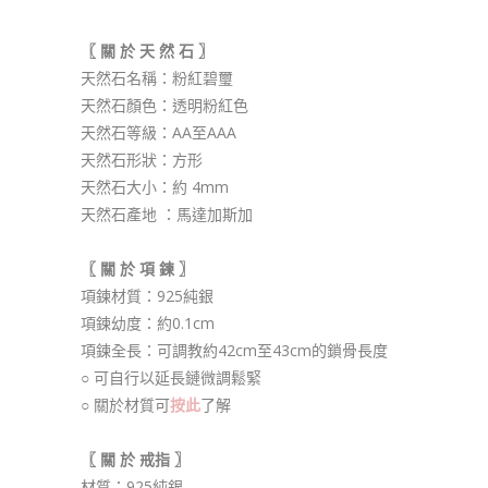
價
價
格：
格：
$ 1,136.00。
$ 965.10。
〖 關 於 天 然 石 〗
天然石名稱：粉紅碧璽
天然石顏色：透明粉紅色
天然石等級：AA至AAA
天然石形狀：方形
天然石大小：約 4mm
天然石產地 ：馬達加斯加
〖 關 於 項 鍊 〗
項鍊材質：925純銀
項鍊幼度：約0.1cm
項鍊全長：可調教約42cm至43cm的鎖骨長度
○ 可自行以延長鏈微調鬆緊
○ 關於材質可
按此
了解
〖 關 於 戒指 〗
材質：925純銀