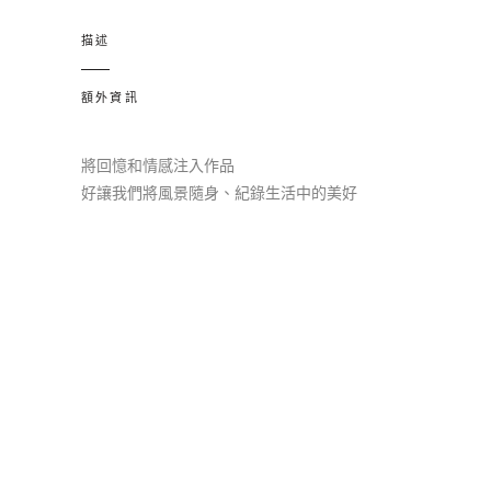
藍
托
描述
帕
石
額外資訊
925
純
將回憶和情感注入作品
銀
好讓我們將風景隨身、紀錄生活中的美好
項
鍊
quantity