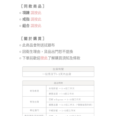
〖 同 款 商 品 〗
○ 項鍊
請按此
○ 戒指
請按此
○ 組合
請按此
〖 關 於 購 買 〗
○ 此商品會附送拭銀布
○ 因衛生理由，貨品出門恕不退換
○ 下單前歡迎
按此
了解購買須知及條款