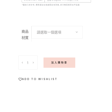
商品
請選取一個選項
材質
〖
加入購物車
紺
青
〗
ADD TO WISHLIST
水
滴
形
倫
敦