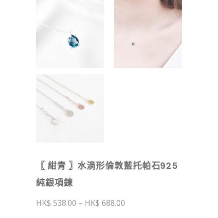
〖 紺青 〗水滴形倫敦藍托帕石925
純銀項鍊
價
538.00
–
688.00
格