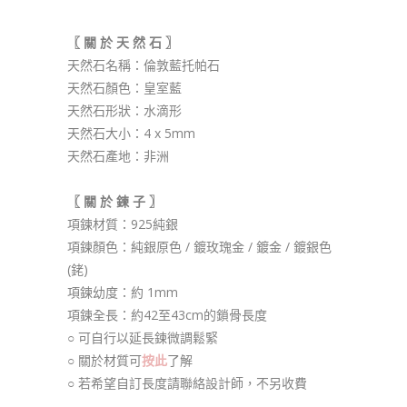
範
圍：
$ 538.00
〖 關 於 天 然 石 〗
到
$ 688.00
天然石名稱：倫敦藍托帕石
天然石顏色：皇室藍
天然石形狀：水滴形
天然石大小：4 x 5mm
天然石產地：非洲
〖 關 於 鍊 子 〗
項鍊材質：925純銀
項鍊顏色：純銀原色 / 鍍玫瑰金 / 鍍金 / 鍍銀色
(銠)
項鍊幼度：約 1mm
項鍊全長：約42至43cm的鎖骨長度
○ 可自行以延長鍊微調鬆緊
○ 關於材質可
按此
了解
○ 若希望自訂長度請聯絡設計師，不另收費