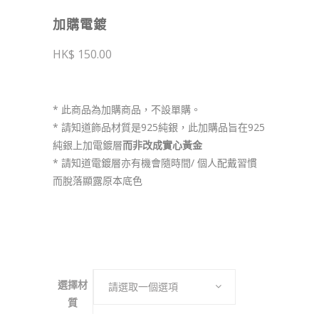
加購電鍍
150.00
* 此商品為加購商品，不設單購。
* 請知道飾品材質是925純銀，此加購品旨在925
純銀上加電鍍層
而非改成實心黃金
* 請知道電鍍層亦有機會隨時間/ 個人配戴習慣
而脫落顯露原本底色
選擇材
請選取一個選項
質