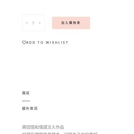
加
加入購物車
購
電
鍍
ADD TO WISHLIST
quantity
描述
額外資訊
將回憶和情感注入作品