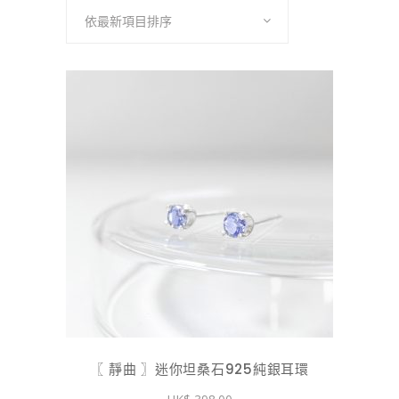
依最新項目排序
此
產
品
有
多
種
款
式。
〖 靜曲 〗迷你坦桑石925純銀耳環
可
在