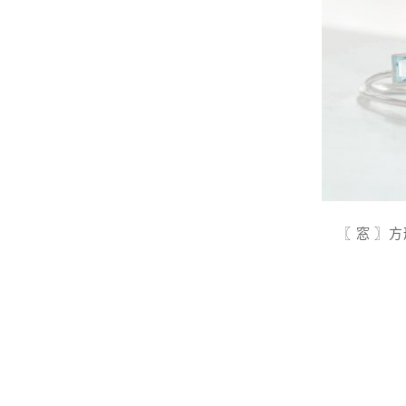
〖 窓 〗