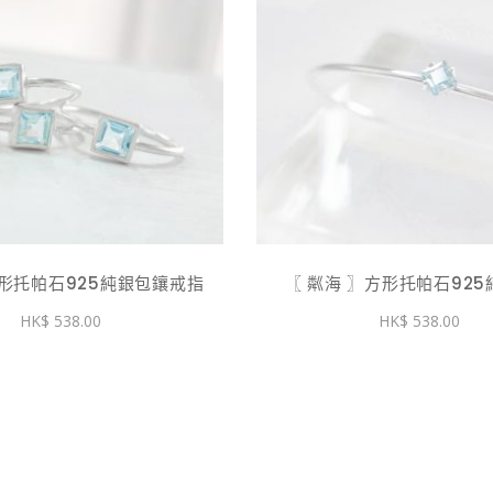
擇
擇
選
選
項
項
此
產
品
有
多
種
款
式。
方形托帕石925純銀包鑲戒指
〖 粼海 〗方形托帕石92
可
538.00
538.00
在
產
品
頁
面
選
擇