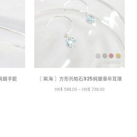
此
產
品
有
多
種
款
式。
5純銀手鈪
〖 粼海 〗方形托帕石925純銀垂吊耳環
可
價
588.00
–
738.00
在
格
產
範
圍：
品
$ 588.00
到
頁
$ 738.00
面
選
擇