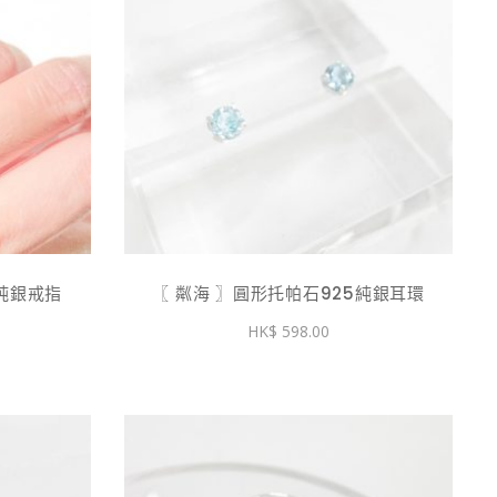
5純銀戒指
〖 粼海 〗圓形托帕石925純銀耳環
598.00