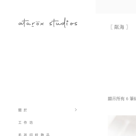
〖 粼海 〗
顯示所有 6 筆
關 於
工 作 坊
毛 孩 印 紋 飾 品