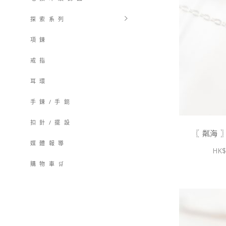
探 索 系 列
項 鍊
戒 指
耳 環
手 鍊 / 手 鈪
扣 針 / 擺 設
〖 粼海
媒 體 報 導
購 物 車 🛒
購物車