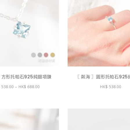
項
目
此
此
排
產
產
品
品
序
有
有
多
多
種
種
款
款
式。
式。
 〗方形托帕石925純銀項鍊
〖 粼海 〗圓形托帕石92
可
可
價
538.00
–
688.00
538.00
在
在
格
產
產
範
圍：
品
品
$ 538.00
到
頁
頁
$ 688.00
面
面
選
選