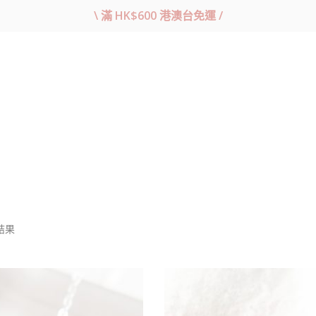
\ 滿 HK$600 港澳台免運 /
依
結果
最
新