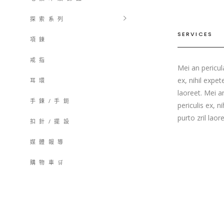
探 索 系 列
SERVICES
項 鍊
戒 指
Mei an pericula
ex, nihil expet
耳 環
laoreet. Mei a
手 鍊 / 手 鈪
periculis ex, n
purto zril lao
扣 針 / 擺 設
媒 體 報 導
購 物 車 🛒
購物車