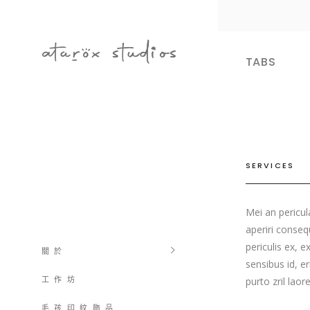
TABS
SERVICES
Mei an pericula
aperiri conseq
periculis ex, e
關 於
sensibus id, er
工 作 坊
purto zril laor
毛 孩 印 紋 飾 品