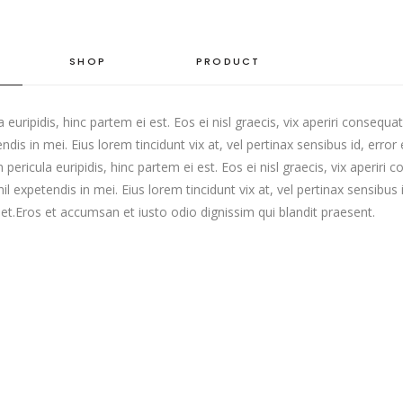
SHOP
PRODUCT
 euripidis, hinc partem ei est. Eos ei nisl graecis, vix aperiri consequ
endis in mei. Eius lorem tincidunt vix at, vel pertinax sensibus id, error 
n pericula euripidis, hinc partem ei est. Eos ei nisl graecis, vix aperi
ihil expetendis in mei. Eius lorem tincidunt vix at, vel pertinax sensibus 
reet.Eros et accumsan et iusto odio dignissim qui blandit praesent.