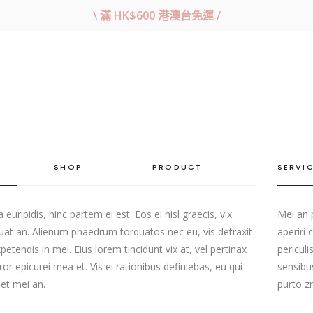
\ 滿 HK$600 港澳台免運 /
SHOP
PRODUCT
SERVI
 euripidis, hinc partem ei est. Eos ei nisl graecis, vix
Mei an p
uat an. Alienum phaedrum torquatos nec eu, vis detraxit
aperiri
xpetendis in mei. Eius lorem tincidunt vix at, vel pertinax
periculi
ror epicurei mea et. Vis ei rationibus definiebas, eu qui
sensibus
eet mei an.
purto zr