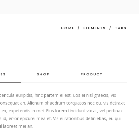
HOME
/
ELEMENTS
/
TABS
CES
SHOP
PRODUCT
ericula euripidis, hinc partem ei est. Eos ei nisl graecis, vix
 consequat an. Alienum phaedrum torquatos nec eu, vis detraxit
s ex, expetendis in mei. Eius lorem tincidunt vix at, vel pertinax
 id, error epicurei mea et. Vis ei rationibus definiebas, eu qui
il laoreet mei an.