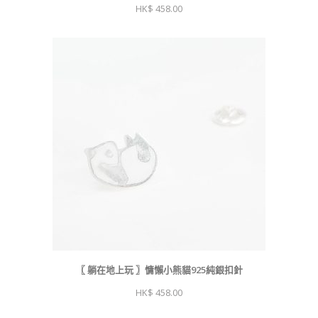
458.00
〖 躺在地上玩 〗慵懶小熊貓925純銀扣針
458.00