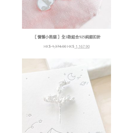
〖 慵懶小熊貓 〗全3款組合925純銀扣針
原
目
1,374.00
1,167.90
始
前
價
價
格：
格：
$ 1,374.00。
$ 1,167.90。