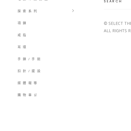
for:
探 索 系 列
© SELECT TH
項 鍊
ALL RIGHTS 
戒 指
耳 環
手 鍊 / 手 鈪
扣 針 / 擺 設
媒 體 報 導
購 物 車 🛒
購物車