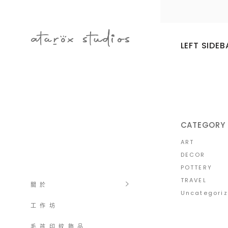
LEFT SIDEB
CATEGORY
ART
DECOR
POTTERY
TRAVEL
關 於
Uncategori
工 作 坊
Search
毛 孩 印 紋 飾 品